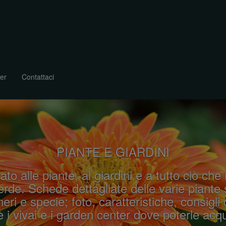
er
Contattaci
PIANTE E GIARDINI
ato alle piante, ai giardini e a tutto ciò che
rde. Schede dettagliate delle varie piante 
eri e specie; foto, caratteristiche, consigli 
 i vivai e i garden center dove poterle acqu