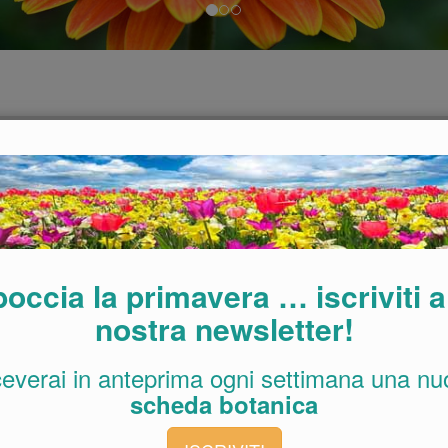
 intorno? Talvolta si, ma nella maggior parte dei casi diciamo di
 come la cornice che completa l’opera, ma anche viceversa se
a miscela di semi da prato fiorito o semplicemente verde come
prato stesso che diventa l’opera da ammirare. Le ditte di sementi
a e non esiste situazione che non possa essere risolta: semi da
ra secco, semi per prato alpino o al contrario resistente alla
o fiorito, che oltre alle graminacee portano con se il colore e il
…Nei casi in cui si devono ottenere risultati certi e rapidi
occia la primavera … iscriviti a
l prato a rotoli o prato a zolle. Si tratta di una vera tappezzeria
nostra newsletter!
 può essere calpestata per un party o semplicemente per essere
tro quadro è più alto che per un buon prato seminato e varia
e (agrostide o festuca) e perfino dalla stagione. Generalmente il
ceverai in anteprima ogni settimana una nu
uro per metro quadro, senza considerare il trasporto e la posa.
scheda botanica
a queste piante