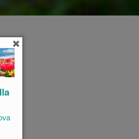
lla
ova