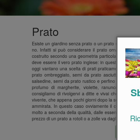
Prato
Esiste un giardino senza prato o un prato senza aiuole
no. Infatti si può considerare il prato ornamentale
costruito secondo una geometria particolare o con un
deve essere il vero prato inglese: in questi casi è il 
oggi vantano una scelta di prati praticamente infinit
prato ombreggiato, semi da prato asciutto o addirittu
salsedine, semi da prato rustico e perfino semi da prat
profumo di margherite, violette, ranuncolacee, ecc
Sb
consigliamo di rivolgervi a ditte e vivai che trattano i
vivente, che appena pochi giorni dopo la sua stesura,
ammirata. In questo caso ovviamente il costo per me
molto a seconda della qualità, dalle essenze utilizzat
Ri
prezzo di un prato a rotoli o a zolle va dagli 8 ai 12 E
Acquist