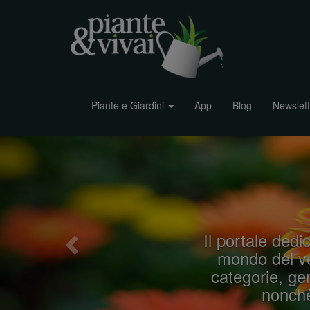
Piante e Giardini
App
Blog
Newslett
P
r
e
v
i
Il portale dedic
o
mondo del ve
u
categorie, gen
s
nonchè