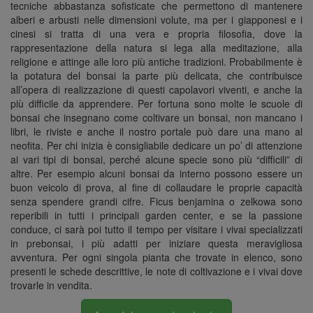
n
tecniche abbastanza sofisticate che permettono di mantenere
alberi e arbusti nelle dimensioni volute, ma per i giapponesi e i
cinesi si tratta di una vera e propria filosofia, dove la
rappresentazione della natura si lega alla meditazione, alla
religione e attinge alle loro più antiche tradizioni. Probabilmente è
la potatura del bonsai la parte più delicata, che contribuisce
all’opera di realizzazione di questi capolavori viventi, e anche la
più difficile da apprendere. Per fortuna sono molte le scuole di
bonsai che insegnano come coltivare un bonsai, non mancano i
libri, le riviste e anche il nostro portale può dare una mano al
neofita. Per chi inizia è consigliabile dedicare un po’ di attenzione
ai vari tipi di bonsai, perché alcune specie sono più “difficili” di
altre. Per esempio alcuni bonsai da interno possono essere un
buon veicolo di prova, al fine di collaudare le proprie capacità
senza spendere grandi cifre. Ficus benjamina o zelkowa sono
reperibili in tutti i principali garden center, e se la passione
conduce, ci sarà poi tutto il tempo per visitare i vivai specializzati
in prebonsai, i più adatti per iniziare questa meravigliosa
avventura. Per ogni singola pianta che trovate in elenco, sono
presenti le schede descrittive, le note di coltivazione e i vivai dove
trovarle in vendita.