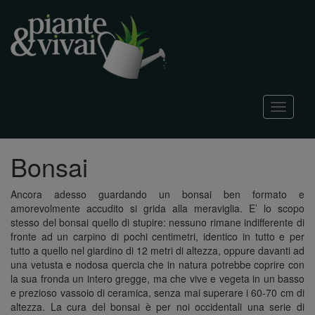
T
o
g
g
Bonsai
l
e
n
Ancora adesso guardando un bonsai ben formato e
a
amorevolmente accudito si grida alla meraviglia. E’ lo scopo
v
stesso del bonsai quello di stupire: nessuno rimane indifferente di
i
fronte ad un carpino di pochi centimetri, identico in tutto e per
g
tutto a quello nel giardino di 12 metri di altezza, oppure davanti ad
a
una vetusta e nodosa quercia che in natura potrebbe coprire con
t
la sua fronda un intero gregge, ma che vive e vegeta in un basso
i
e prezioso vassoio di ceramica, senza mai superare i 60-70 cm di
o
altezza. La cura del bonsai è per noi occidentali una serie di