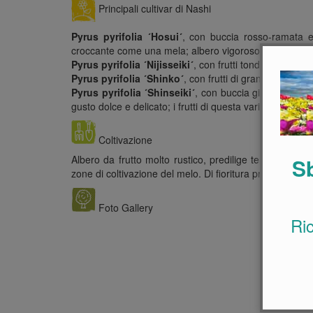
Principali cultivar di Nashi
Pyrus pyrifolia ´Hosui´
, con buccia rosso-ramata e
croccante come una mela; albero vigoroso matura dall
Pyrus pyrifolia ´Nijisseiki´
, con frutti tondeggianti, su
Pyrus pyrifolia ´Shinko´
, con frutti di grandi dimens
Pyrus pyrifolia ´Shinseiki´
, con buccia gialla lieve
gusto dolce e delicato; i frutti di questa varietà matur
Coltivazione
Albero da frutto molto rustico, predilige terreni legge
Sb
zone di coltivazione del melo. Di fioritura precoce, dev
Foto Gallery
Ri