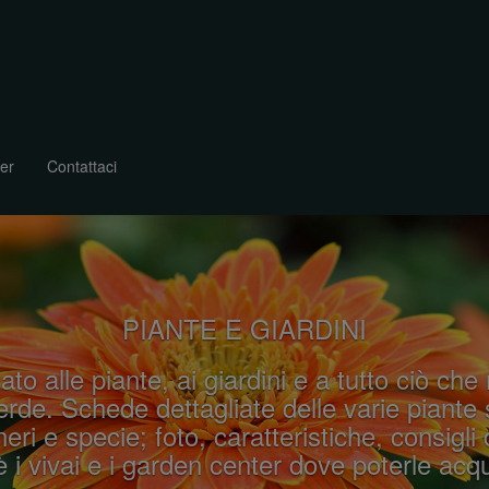
er
Contattaci
PIANTE E GIARDINI
ato alle piante, ai giardini e a tutto ciò che
rde. Schede dettagliate delle varie piante 
eri e specie; foto, caratteristiche, consigli 
 i vivai e i garden center dove poterle acqu