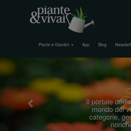
Piante e Giardini
App
Blog
Newslett
P
r
e
v
i
Il portale dedic
o
mondo del ve
u
categorie, gen
s
nonchè