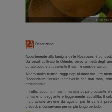
Descrizione
Appartenente alla famiglia delle Rosaceae, è conosciu
Da secoli coltivato in Oriente, verso la metà degli ann
durato poco e attualmente il nashi è considerato commer
Albero molto rustico, raggiunge al massimo i tre metri
´abbondante fioritura primaverile con fiori rosa, ren
ornamentale.
Il frutto, appunto il nashi, ha una polpa croccante e
forma è tondeggiante e leggermente appiattita; il colo
maturazione avviene da agosto, per le varietà precoc
precoci, si conservano per un più lungo periodo.