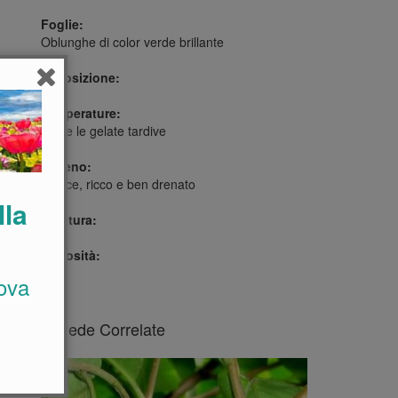
Foglie:
Oblunghe di color verde brillante
Esposizione:
Temperature:
Teme le gelate tardive
Terreno:
Soffice, ricco e ben drenato
lla
Potatura:
Curiosità:
ova
Schede Correlate