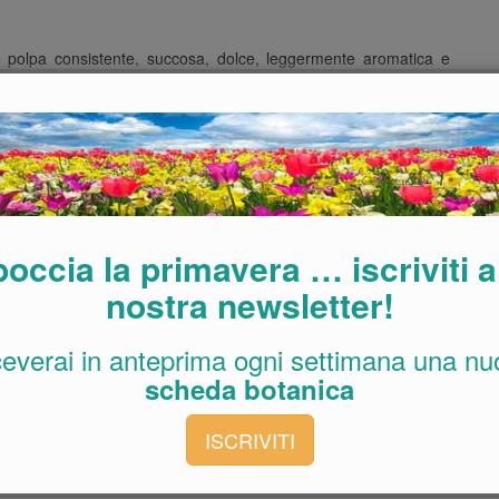
 polpa consistente, succosa, dolce, leggermente aromatica e
a metà agosto a fine settembre a seconda della zona climatica.
ccosi, gialli e dal sapore fresco che ricorda il gusto della pera.
ioni, hanno la buccia rosso-marrone e sono dolci e succose.
mente puntinata, è di medie dimensioni con polpa bianco-crema e
ano circa due settimane prima della varietà ´Hosui´.
rmente acidi, soffici e ricchi, in zone termiche adatte anche alle
occia la primavera … iscriviti a
e essere posto al riparo dal vento e dalla gelate tardive.
nostra newsletter!
ceverai in anteprima ogni settimana una nu
scheda botanica
ISCRIVITI