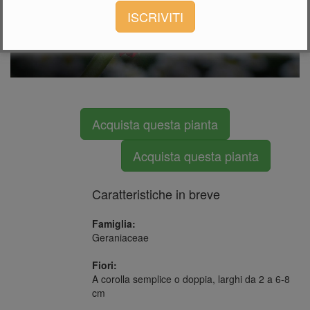
ISCRIVITI
Acquista questa pianta
Acquista questa pianta
Caratteristiche in breve
Famiglia:
Geraniaceae
Fiori:
A corolla semplice o doppia, larghi da 2 a 6-8
cm