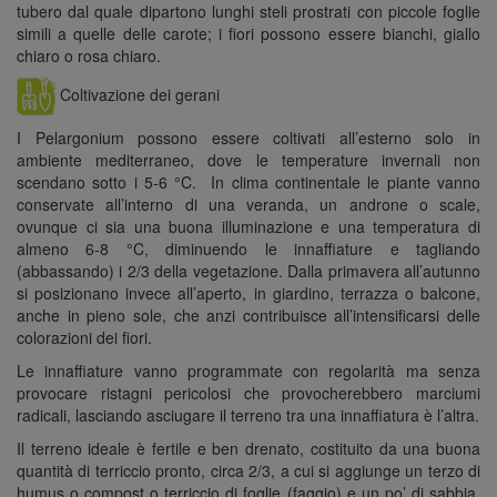
tubero dal quale dipartono lunghi steli prostrati con piccole foglie
simili a quelle delle carote; i fiori possono essere bianchi, giallo
chiaro o rosa chiaro.
Coltivazione dei gerani
I Pelargonium possono essere coltivati all’esterno solo in
ambiente mediterraneo, dove le temperature invernali non
scendano sotto i 5-6 °C. In clima continentale le piante vanno
conservate all’interno di una veranda, un androne o scale,
ovunque ci sia una buona illuminazione e una temperatura di
almeno 6-8 °C, diminuendo le innaffiature e tagliando
(abbassando) i 2/3 della vegetazione. Dalla primavera all’autunno
si posizionano invece all’aperto, in giardino, terrazza o balcone,
anche in pieno sole, che anzi contribuisce all’intensificarsi delle
colorazioni dei fiori.
Le innaffiature vanno programmate con regolarità ma senza
provocare ristagni pericolosi che provocherebbero marciumi
radicali, lasciando asciugare il terreno tra una innaffiatura è l’altra.
Il terreno ideale è fertile e ben drenato, costituito da una buona
quantità di terriccio pronto, circa 2/3, a cui si aggiunge un terzo di
humus o compost o terriccio di foglie (faggio) e un po’ di sabbia.