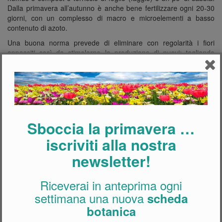
Dalla primavera all’autunno è anche bene fertilizzare ogni 20-30
giorni, con un complesso di macro e microelementi a basso
contenuto di azoto.
Una buona norma prevede di eliminare con regolarità i fiori
appassiti così da stimolarne la produzione di nuovi: tagliando
appena sotto il primo paio di foglie.
Controllare almeno una volta all’anno la crescita radicale ed
eventualmente provvedere al loro rinvaso aumentando la
dimensione del vaso di un paio di misure.
Sboccia la primavera …
iscriviti alla nostra
newsletter!
Riceverai in anteprima ogni
settimana una nuova
scheda
botanica