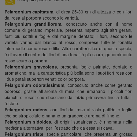
Pelargonium capitatum
, di circa 25-30 cm di altezza e con fiori
dal rosa al porpora secondo le varietà.
Pelargonium grandiflorum
, conosciuto anche con il nome
comune di geranio imperiale, presenta rispetto agli altri gerani,
fusti più sottili e foglie dal margine dentato; i fiori, secondo le
varietà vanno dal bianco al rosso, comprese tutte le tonalità
intermedie come rosa e lilla. Altra caratteristica di questa specie,
è di avere il centro dei fiori di una tonalità più scura, generalmente
rosso scuro o porpora.
Pelargonium graveolens
, presenta foglie palmate, dentate e
aromatiche, ma la caratteristica più bella sono i suoi fiori rosa con
i due petali superiori venati color porpora.
Pelargonium odoratissimum
, conosciuto anche come geranio
odoroso, grazie all´aroma di mela che emanano i piccoli fiori
bianchi o rosati che sbocciano da inizio primavera fino a tutta l
´estate.
Pelargonium radens
, con fiori dal rosa al viola pallido e foglie
che se stropicciate emanano un gradevole aroma di limone.
Pelargonium sidoides
, di origini sudafricane, è rinomata nella
medicina alternativa, per l´estratto che da essa si ricava.
Pelargonium triste
, specie particolare, che presenta un grosso