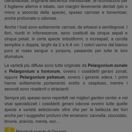
Geraniaceae, originarie dell’Africa meridionale. Si riconoscono per
il fogliame alterno e lobato, con margini lievemente dentati (più o
meno a seconda della specie), spesso carnose e tomentose,
anche profumate o odorose.
Anche i fusti sono solitamente carnosi, da erbacei a semilegnosi. I
fiori, riuniti in infiorescenze, sono costituiti da cinque sepali e
cinque petali, in certe specie imbutiformi, o increspati, a corolla
semplice o doppia, larghi da 2 a 6-8 cm. I colori vanno dal bianco
puro al rosso sangue o porpora, passando per tutte le loro
sfumature.
Le varietà più diffuse sono tutte originate da
Pelargonium zonale
e
Pelargonium x hortorum
, ovvero i cosiddetti gerani zonali,
oppure
Pelargonium peltatum
, ovvero i geranio edera. I primi
hanno solitamente portamento eretto o cespitoso, mentre i
secondi sono ricadenti o striscianti.
Sempre più spesso sono reperibili nei migliori garden center e nei
vivai specializzati i cosiddetti gerani odorosi ovvero tutte quelle
specie e varietà selezionate oltre che per la bellezza dei fiori
anche per i suggestivi profumi che emanano: cannella, cioccolato,
limone, arancio, menta, ecc…
Principali specie di Geranio