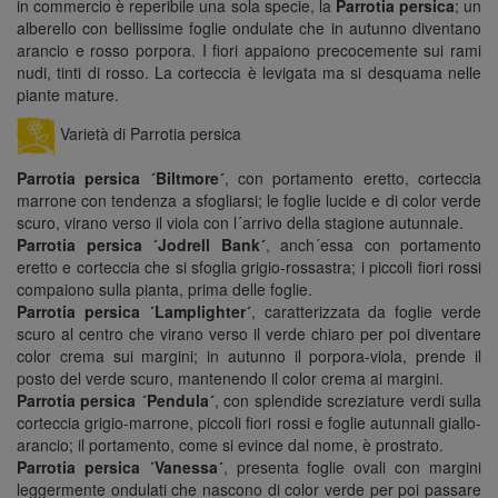
in commercio è reperibile una sola specie, la
Parrotia persica
; un
alberello con bellissime foglie ondulate che in autunno diventano
arancio e rosso porpora. I fiori appaiono precocemente sui rami
nudi, tinti di rosso. La corteccia è levigata ma si desquama nelle
piante mature.
Varietà di Parrotia persica
Parrotia persica ´Biltmore´
, con portamento eretto, corteccia
marrone con tendenza a sfogliarsi; le foglie lucide e di color verde
scuro, virano verso il viola con l´arrivo della stagione autunnale.
Parrotia persica ´Jodrell Bank´
, anch´essa con portamento
eretto e corteccia che si sfoglia grigio-rossastra; i piccoli fiori rossi
compaiono sulla pianta, prima delle foglie.
Parrotia persica ´Lamplighter´
, caratterizzata da foglie verde
scuro al centro che virano verso il verde chiaro per poi diventare
color crema sui margini; in autunno il porpora-viola, prende il
posto del verde scuro, mantenendo il color crema ai margini.
Parrotia persica ´Pendula´
, con splendide screziature verdi sulla
corteccia grigio-marrone, piccoli fiori rossi e foglie autunnali giallo-
arancio; il portamento, come si evince dal nome, è prostrato.
Parrotia persica ´Vanessa´
, presenta foglie ovali con margini
leggermente ondulati che nascono di color verde per poi passare