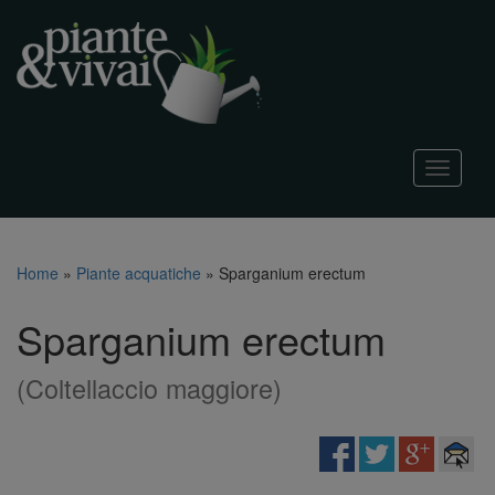
T
o
g
g
l
Home
»
Piante acquatiche
»
Sparganium erectum
e
n
Sparganium erectum
a
v
i
(Coltellaccio maggiore)
g
a
t
i
o