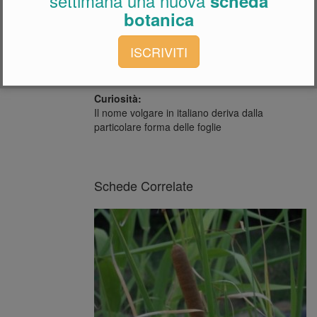
settimana una nuova
scheda
botanica
Terreno:
Sciolto e ricco di sostanze nutritive
ISCRIVITI
Potatura:
Curiosità:
Il nome volgare in italiano deriva dalla
particolare forma delle foglie
Schede Correlate