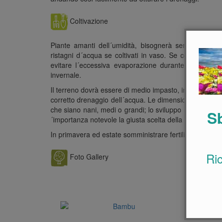
Coltivazione
Piante amanti dell´umidità, bisognerà sempre tenere
ristagni d´acqua se coltivati in vaso. Se coltivati all
evitare l´eccessiva evaporazione durante il periodo
invernale.
Il terreno dovrà essere di medio impasto, impiegando to
corretto drenaggio dell´acqua. Le dimensioni e sopratt
che siano nani, medi o grandi; lo sviluppo radicale è 
Sb
´importanza notevole la giusta scelta della grandezza.
In primavera ed estate somministrare fertilizzante liqu
Ri
Foto Gallery