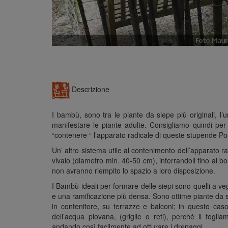
Descrizione
I bambù, sono tra le piante da siepe più originali, 
manifestare le piante adulte. Consigliamo quindi per t
“contenere “ l’apparato radicale di queste stupende P
Un’ altro sistema utile al contenimento dell’apparato ra
vivaio (diametro min. 40-50 cm), interrandoli fino al bo
non avranno riempito lo spazio a loro disposizione.
I Bambù ideali per formare delle siepi sono quelli a 
e una ramificazione più densa. Sono ottime piante da s
in contenitore, su terrazze e balconi; in questo cas
dell’acqua piovana, (griglie o reti), perché il fogli
andando così facilmente ad otturare i drenaggi.