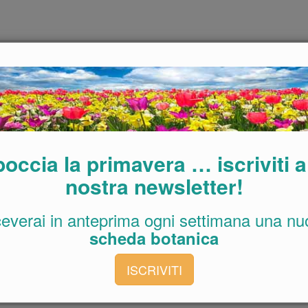
 costantemente umido il terreno circostante, evitando però i
´esterno, le foglie secche, permetteranno all´apparato radicale di
 estivo e serviranno come riparo dalle gelate per la stagione
rba, terriccio e una parte di materiale grossolano per favorire il
utto la profondità dei vasi variano da specie a specie a seconda
di fondamentale importanza per queste piante e quindi riveste un
occia la primavera … iscriviti a
nostra newsletter!
ido assieme all´acqua d´irrigazione.
ceverai in anteprima ogni settimana una nu
scheda botanica
ISCRIVITI