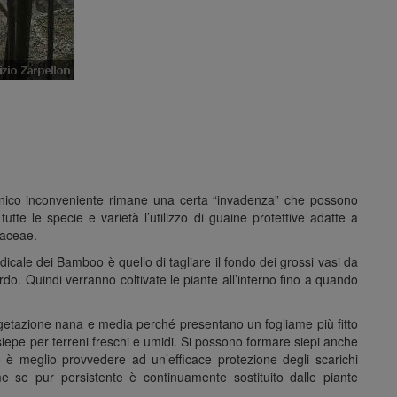
l’unico inconveniente rimane una certa “invadenza” che possono
utte le specie e varietà l’utilizzo di guaine protettive adatte a
oaceae.
dicale dei Bamboo è quello di tagliare il fondo dei grossi vasi da
rdo. Quindi verranno coltivate le piante all’interno fino a quando
vegetazione nana e media perché presentano un fogliame più fitto
iepe per terreni freschi e umidi. Si possono formare siepi anche
o è meglio provvedere ad un’efficace protezione degli scarichi
ame se pur persistente è continuamente sostituito dalle piante