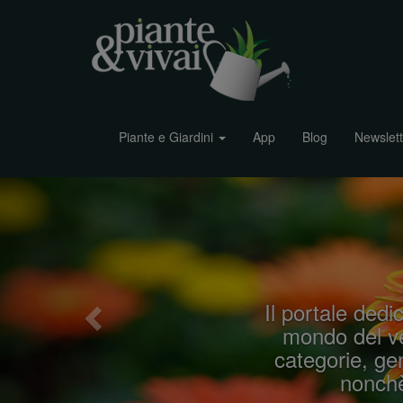
Piante e Giardini
App
Blog
Newslett
P
r
e
v
i
Il portale dedic
o
mondo del ve
u
categorie, gen
s
nonchè