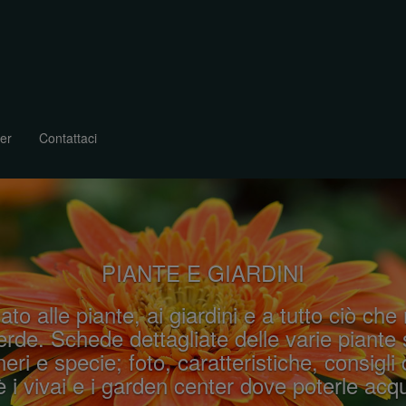
er
Contattaci
PIANTE E GIARDINI
ato alle piante, ai giardini e a tutto ciò che
rde. Schede dettagliate delle varie piante 
eri e specie; foto, caratteristiche, consigli 
 i vivai e i garden center dove poterle acqu