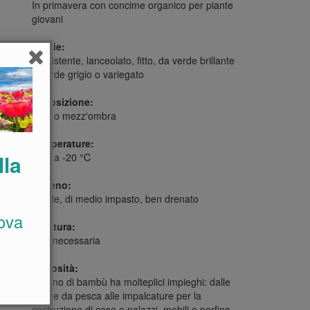
In primavera con concime organico per piante
giovani
Foglie:
Persistente, lanceolato, fitto, da verde brillante
a verde grigio o variegato
Esposizione:
Sole o mezz'ombra
Temperature:
lla
Fino a -20 °C
Terreno:
Fertile, di medio impasto, ben drenato
ova
Potatura:
Non necessaria
Curiosità:
Il legno di bambù ha molteplici impieghi: dalle
canne da pesca alle impalcature per la
costruzione di case e palazzi, mobili e perfino