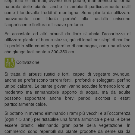
siepi folte e informali, ovvero non potate, mantenendo la forma
naturale delle piante, anche in ambienti particolarmente ostili
come i fondovalle freddi di montagna. Sono piante da utilizzare
nuovamente con fiducia perché alla rusticità uniscono
l’appariscente fioritura e il soave profumo.
Se accostate ad altri arbusti da fiore si abbia l’accortezza di
utilizzare piante di buona stazza, quindi ideali per siepi di confine
in perfetto stile country o giardino di campagna, con una altezza
che giunge facilmente a 300-350 cm.
Coltivazione
Si tratta di arbusti rustici e forti, capaci di vegetare ovunque,
anche se preferiscono terreni fertili, profondi e soleggiati, perfino
un po’ calcarei. Le piante giovani vanno accudite fornendo loro un
moderato ma immancabile apporto di acqua, ma da adulte
possono sopportare anche brevi periodi siccitosi o estati
particolarmente calde.
Si potano in inverno eliminando i rami più vecchi e all’occorrenza
(ogni 4-5 anni) per ristabilire una forma armonica e piena, è bene
essere drastici eliminando gran parte della vegetazione. In
commercio sono reperibili sia piante prodotte da seme sia da