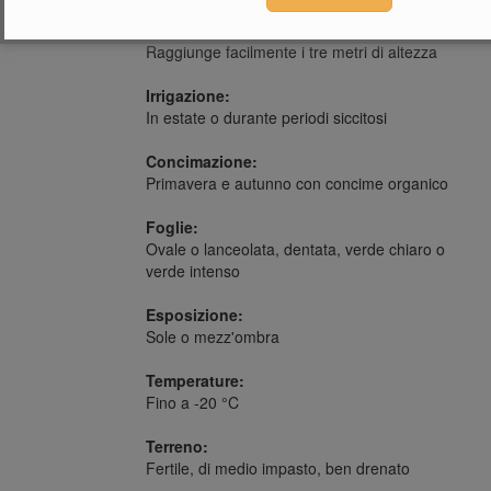
Dimensioni:
Raggiunge facilmente i tre metri di altezza
Irrigazione:
In estate o durante periodi siccitosi
Concimazione:
Primavera e autunno con concime organico
Foglie:
Ovale o lanceolata, dentata, verde chiaro o
verde intenso
Esposizione:
Sole o mezz'ombra
Temperature:
Fino a -20 °C
Terreno:
Fertile, di medio impasto, ben drenato