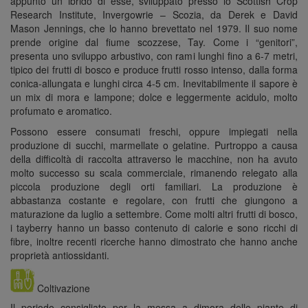
appunto un ibrido di esse, sviluppato presso lo Scottish Crop
Research Institute, Invergowrie – Scozia, da Derek e David
Mason Jennings, che lo hanno brevettato nel 1979. Il suo nome
prende origine dal fiume scozzese, Tay. Come i “genitori”,
presenta uno sviluppo arbustivo, con rami lunghi fino a 6-7 metri,
tipico dei frutti di bosco e produce frutti rosso intenso, dalla forma
conica-allungata e lunghi circa 4-5 cm. Inevitabilmente il sapore è
un mix di mora e lampone; dolce e leggermente acidulo, molto
profumato e aromatico.
Possono essere consumati freschi, oppure impiegati nella
produzione di succhi, marmellate o gelatine. Purtroppo a causa
della difficoltà di raccolta attraverso le macchine, non ha avuto
molto successo su scala commerciale, rimanendo relegato alla
piccola produzione degli orti familiari. La produzione è
abbastanza costante e regolare, con frutti che giungono a
maturazione da luglio a settembre. Come molti altri frutti di bosco,
i tayberry hanno un basso contenuto di calorie e sono ricchi di
fibre, inoltre recenti ricerche hanno dimostrato che hanno anche
proprietà antiossidanti.
Coltivazione
Il periodo consigliato per la messa a dimora delle piante di