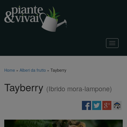
T
o
g
g
l
Home
»
Alberi da frutto
»
Tayberry
e
n
Tayberry
a
(Ibrido mora-lampone)
v
i
g
a
t
i
o