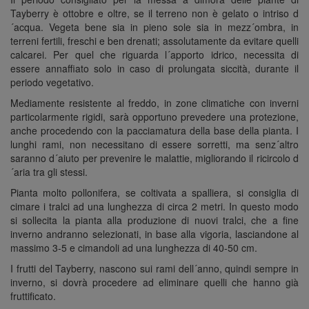
Tayberry è ottobre e oltre, se il terreno non è gelato o intriso d
´acqua. Vegeta bene sia in pieno sole sia in mezz´ombra, in
terreni fertili, freschi e ben drenati; assolutamente da evitare quelli
calcarei. Per quel che riguarda l´apporto idrico, necessita di
essere annaffiato solo in caso di prolungata siccità, durante il
periodo vegetativo.
Mediamente resistente al freddo, in zone climatiche con inverni
particolarmente rigidi, sarà opportuno prevedere una protezione,
anche procedendo con la pacciamatura della base della pianta. I
lunghi rami, non necessitano di essere sorretti, ma senz´altro
saranno d´aiuto per prevenire le malattie, migliorando il ricircolo d
´aria tra gli stessi.
Pianta molto pollonifera, se coltivata a spalliera, si consiglia di
cimare i tralci ad una lunghezza di circa 2 metri. In questo modo
si sollecita la pianta alla produzione di nuovi tralci, che a fine
inverno andranno selezionati, in base alla vigoria, lasciandone al
massimo 3-5 e cimandoli ad una lunghezza di 40-50 cm.
I frutti del Tayberry, nascono sui rami dell´anno, quindi sempre in
inverno, si dovrà procedere ad eliminare quelli che hanno già
fruttificato.