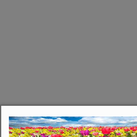
Fiori di Crataegus laevigata ´Pau