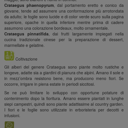
Crataegus phaenopyrum
, dal portamento eretto e conico da
giovane, tende ad assumere una conformazione più arrotondata
da adulto; le foglie sono lucide e di color verde scuro sulla pagina
superiore, opache in quella inferiore mentre prima di cadere
assumono una colorazione bordeaux, molto ornamentale.
Crataegus pinnatifida
, dai frutti largamente impiegati nella
cucina tradizionale cinese per la preparazione di dessert,
marmellate e gelatine.
Coltivazione
Gli alberi del genere Crataegus sono piante molto rustiche e
longeve, adatte sia a giardini di pianura che alpini. Amano il sole e
in mezz’ombra resistono bene, ma producono meno fiori. Se
occorre, irrigare in piena estate in periodi siccitosi.
Se ne può limitare lo sviluppo con opportune potature di
contenimento dopo la fioritura. Amano essere piantati in lunghe
siepi campestri, quindi sono piante adattissime al country garden.
I fiori e le foglie sono utilizzate in erboristeria per decotti e
infusioni.