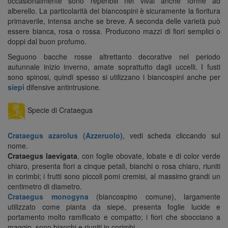
occasionalmente sono reperibili nei vivai anche forme ad
alberello. La particolarità dei biancospini è sicuramente la fioritura
primaverile, intensa anche se breve. A seconda delle varietà può
essere bianca, rosa o rossa. Producono mazzi di fiori semplici o
doppi dal buon profumo.
Seguono bacche rosse altrettanto decorative nel periodo
autunnale inizio inverno, amate soprattutto dagli uccelli. I fusti
sono spinosi, quindi spesso si utilizzano i biancospini anche per
siepi
difensive antintrusione.
Specie di Crataegus
Crataegus azarolus (Azzeruolo)
, vedi scheda cliccando sul
nome.
Crataegus laevigata
, con foglie obovate, lobate e di color verde
chiaro, presenta fiori a cinque petali, bianchi o rosa chiaro, riuniti
in corimbi; i frutti sono piccoli pomi cremisi, al massimo grandi un
centimetro di diametro.
Crataegus monogyna
(biancospino comune), largamente
utilizzato come pianta da siepe, presenta foglie lucide e
portamento molto ramificato e compatto; i fiori che sbocciano a
maggio, sono bianchi e riuniti in corimbi.