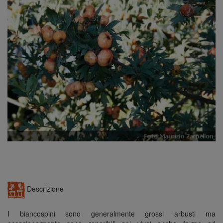
n
Descrizione
I biancospini sono generalmente grossi arbusti ma