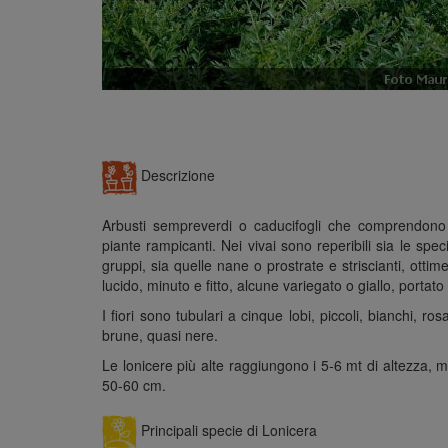
Descrizione
Arbusti sempreverdi o caducifogli che comprendono
piante rampicanti. Nei vivai sono reperibili sia le sp
gruppi, sia quelle nane o prostrate e striscianti, ot
lucido, minuto e fitto, alcune variegato o giallo, portato
I fiori sono tubulari a cinque lobi, piccoli, bianchi, r
brune, quasi nere.
Le lonicere più alte raggiungono i 5-6 mt di altezza,
50-60 cm.
Principali specie di Lonicera