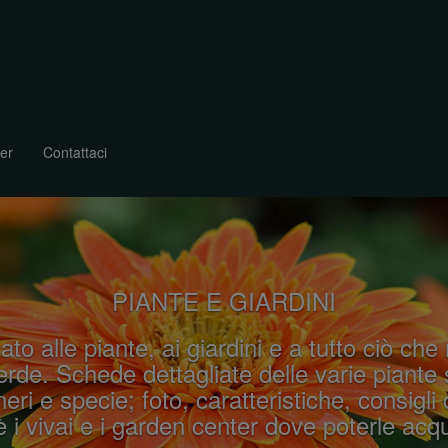
er
Contattaci
PIANTE E GIARDINI
ato alle piante, ai giardini e a tutto ciò che
rde. Schede dettagliate delle varie piante 
eri e specie; foto, caratteristiche, consigli 
 i vivai e i garden center dove poterle acqu