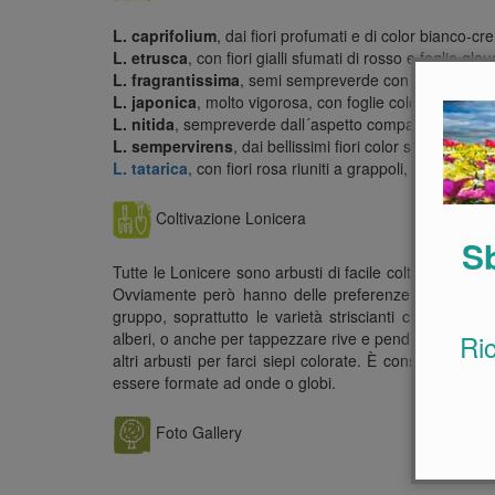
L. caprifolium
, dai fiori profumati e di color bianco-cr
L. etrusca
, con fiori gialli sfumati di rosso e foglie gla
L. fragrantissima
, semi sempreverde con con fiori bi
L. japonica
, molto vigorosa, con foglie color verde chiar
L. nitida
, sempreverde dall´aspetto compatto, ideale p
L. sempervirens
, dai bellissimi fiori color scarlatto co
L. tatarica
, con fiori rosa riuniti a grappoli, che al ter
Coltivazione Lonicera
Sb
Tutte le Lonicere sono arbusti di facile coltivazione, r
Ovviamente però hanno delle preferenze per i terreni 
gruppo, soprattutto le varietà striscianti che servon
Ri
alberi, o anche per tappezzare rive e pendii. Con le var
altri arbusti per farci siepi colorate. È consigliabil
essere formate ad onde o globi.
Foto Gallery