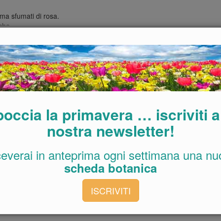
ema sfumati di rosa.
uche.
anco-crema, molto profumati.
o e fiori bianchi o gialli.
er formare siepi.
n l´interno giallo-arancione.
mine della fioritura sono sostituiti da tonde bacche rosse.
occia la primavera … iscriviti a
ustiche e che si adattano alle più disparate condizioni ambientali.
nostra newsletter!
fertili e ben esposti al sole. Risultano meglio se coltivate in
o a coprire vaste estensioni di aiuole sotto la chioma di grandi
ceverai in anteprima ogni settimana una nu
ietà più alte si ottengono belle siepi compatte o in miscuglio con
e cimare regolarmente le piante da siepe, mentre le nane possono
scheda botanica
ISCRIVITI