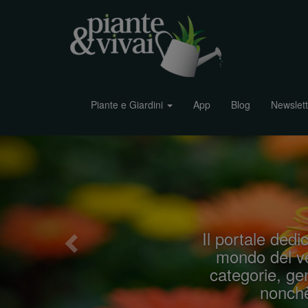
Piante e Giardini
App
Blog
Newslett
P
r
e
v
i
Il portale dedic
o
mondo del ve
u
categorie, gen
s
nonchè