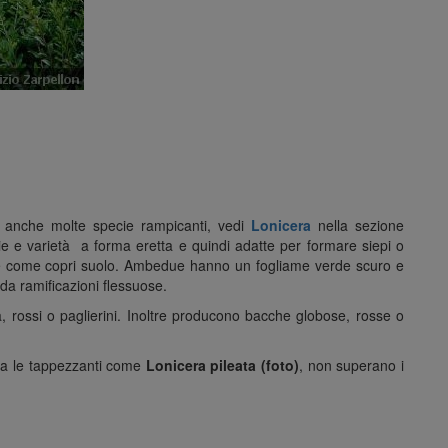
 anche molte specie rampicanti, vedi
Lonicera
nella sezione
ecie e varietà a forma eretta e quindi adatte per formare siepi o
time come copri suolo. Ambedue hanno un fogliame verde scuro e
 da ramificazioni flessuose.
osa, rossi o paglierini. Inoltre producono bacche globose, rosse o
 ma le tappezzanti come
Lonicera pileata (foto)
, non superano i