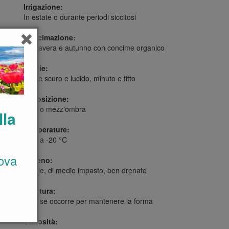
Irrigazione:
In estate o durante periodi siccitosi
Concimazione:
Primavera e autunno con concime organico
Foglie:
Verde scuro e lucido, minuto e fitto
Esposizione:
Sole o mezz'ombra
lla
Temperature:
Fino a -20 °C
ova
Terreno:
Fertile, di medio impasto, ben drenato
Potatura:
Solo se occorre per mantenere la forma
Curiosità: