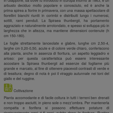
in Giappone, da dove fu introdotto in Europa intorno al 1863, è un
arbusto deciduo molto popolare e conosciuto, ed è anche la
prima spirea a fiorire in primavera, con una massa spettacolare di
fiorellini bianchi riuniti in corimbi e distribuiti lungo i numerosi,
sottili, rami penduli. La Spiraea thunbergii, ha portamento
aggraziato e naturalmente arrotondato, e spesso si sviluppa più in
larghezza che in altezza, ma mantiene dimensioni contenute (h
cm 150-180).
Le foglie strettamente lanceolate e glabre, lunghe cm 2,50-4,
larghe cm 0,20-0,50, acute e di colore verde chiaro, conferiscono
alla pianta, anche in assenza di fioritura, un aspetto leggiadro e
arioso: per questa caratteristica può essere interessante
accostare la Spiraea thunbergii ad essenze dal fogliame più
grande e marcato, al fine di ottenere piacevoli contrasti di verde e
di tessitura; degno di nota è poi il viraggio autunnale nei toni del
giallo e del ruggine.
Coltivazione
Pianta accomodante e di facile coltura in tutti i terreni ben drenati
e non troppo asciutti, in pieno sole o mezz’ombra. Per mantenerla
compatta e fiorifera si possono effettuare potature di
ringiovanimento ogni 4-5 anni, subito dopo la fioritura. Rustica