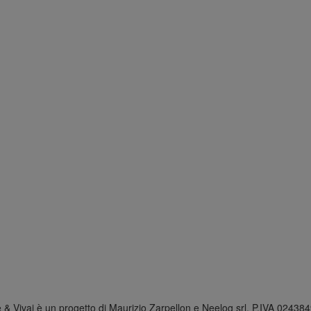
 & Vivai è un progetto di Maurizio Zarpellon e Neelog srl. P.IVA 0243