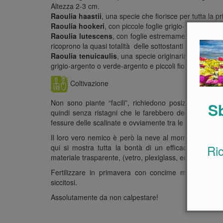
Altezza 2-3 cm.
Raoulia haastii
, una specie che fiorisce per tutta la pr
Raoulia hookeri
, con piccole foglie grigio-verdi, toment
Raoulia lutescens
, con foglie estremamente piccole, v
ricoprono la quasi totalità delle sottostanti foglie. Alte
Raoulia tenuicaulis
, una specie originaria delle mon
grigio-argento o verde-argento e piccoli fiori bianchi es
Coltivazione
Non sono piante “facili”, richiedono posizioni sole
Sb
quindi senza ristagni che le farebbero deperire in po
fessure delle scalinate e ovviamente tra le rocce del r
Il loro vero nemico è però la neve al momento del dis
Ri
qui si mostra tutta la bontà di un efficace drenagg
materiale trasparente, (vetro, plexiglass, ecc…), per ev
Fertilizzare in primavera con concime minerale comp
siccitosi.
Assolutamente da non calpestare!