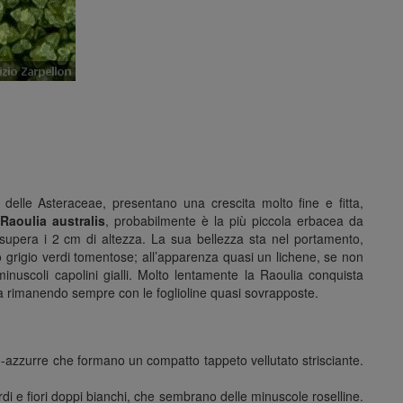
 delle Asteraceae, presentano una crescita molto fine e fitta,
Raoulia australis
, probabilmente è la più piccola erbacea da
upera i 2 cm di altezza. La sua bellezza sta nel portamento,
o grigio verdi tomentose; all’apparenza quasi un lichene, se non
inuscoli capolini gialli. Molto lentamente la Raoulia conquista
i ma rimanendo sempre con le foglioline quasi sovrapposte.
io-azzurre che formano un compatto tappeto vellutato strisciante.
i e fiori doppi bianchi, che sembrano delle minuscole roselline.