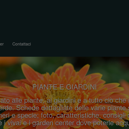
er
Contattaci
PIANTE E GIARDINI
ato alle piante, ai giardini e a tutto ciò che
rde. Schede dettagliate delle varie piante 
eri e specie; foto, caratteristiche, consigli 
 i vivai e i garden center dove poterle acqu