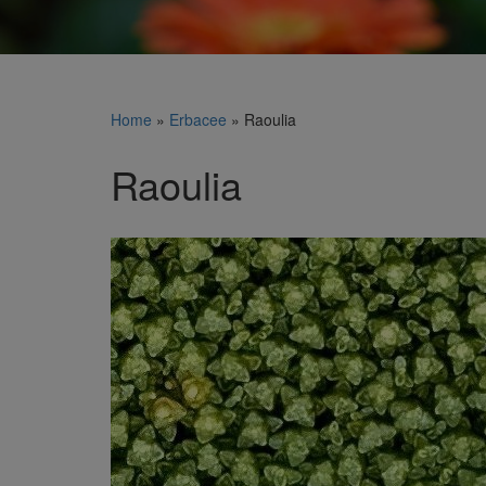
Home
»
Erbacee
»
Raoulia
Raoulia