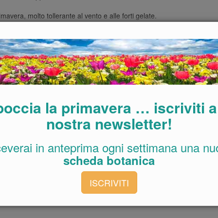
imavera, molto tollerante al vento e alle forti gelate.
ose e capolini di fiori giallo-verdi in estate.
erde-argento e abbondanti fiorellini gialli che in piena fioritura,
zza 1,5-2 cm.
tagne della Nuova Zelanda, forma densi tappeti di foglie di color
tivi, delicatamente profumati.
ggiate o in mezz’ombra, con terreno umido ma molto drenante,
occia la primavera … iscriviti a
co tempo. Vegetano bene su terreni ghiaiosi o ciottolosi, nelle
nostra newsletter!
ock garden.
gelo, quando la grande quantità di acqua, impregna il terreno,
ceverai in anteprima ogni settimana una nu
io. Un metodo efficace è la copertura invernale con lastre di
itare che l’umidità colpisca inesorabilmente.
scheda botanica
lesso, irrigare durante l’estate o in periodi particolarmente
ISCRIVITI