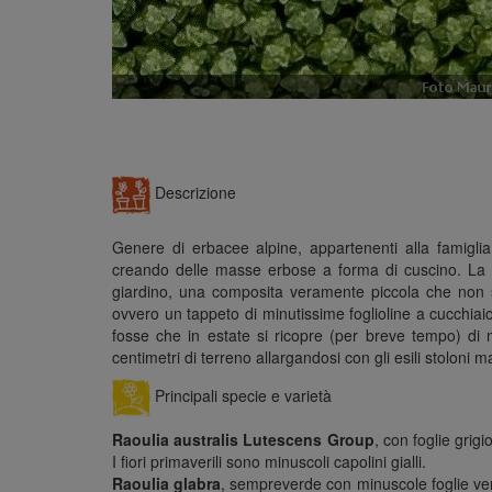
Descrizione
Genere di erbacee alpine, appartenenti alla famiglia
creando delle masse erbose a forma di cuscino. La
giardino, una composita veramente piccola che non s
ovvero un tappeto di minutissime foglioline a cucchiai
fosse che in estate si ricopre (per breve tempo) di m
centimetri di terreno allargandosi con gli esili stolon
Principali specie e varietà
Raoulia australis Lutescens Group
, con foglie grig
I fiori primaverili sono minuscoli capolini gialli.
Raoulia glabra
, sempreverde con minuscole foglie verd