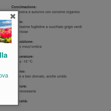
Concimazione:
Primavera e autunno con concime organico
Foglie:
Minutissime foglioline a cucchiaio grigio verdi
tomentose
Esposizione:
Sole o mezz'ombra
lla
Temperature:
Fino a -15 °C
Terreno:
ova
Fertile e ben drenato, anche umido
Potatura:
Non necessaria
Curiosità: