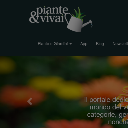
Piante e Giardini
App
Blog
Newslett
P
r
e
v
i
Il portale dedic
o
mondo del ve
u
categorie, gen
s
nonchè