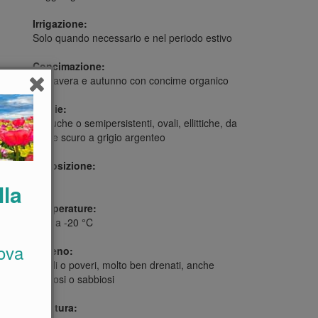
Irrigazione:
Solo quando necessario e nel periodo estivo
Concimazione:
Primavera e autunno con concime organico
Foglie:
Caduche o semipersistenti, ovali, ellittiche, da
verde scuro a grigio argenteo
Esposizione:
Sole
lla
Temperature:
Fino a -20 °C
ova
Terreno:
Fertili o poveri, molto ben drenati, anche
sassosi o sabbiosi
Potatura: