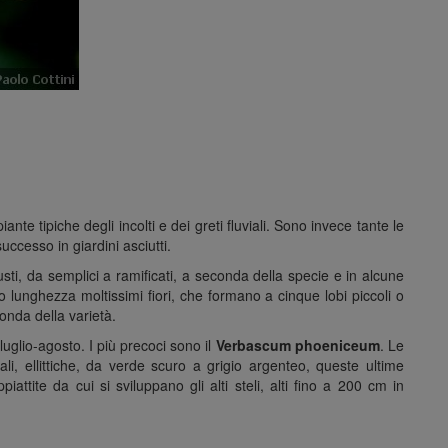
te tipiche degli incolti e dei greti fluviali. Sono invece tante le
uccesso in giardini asciutti.
usti, da semplici a ramificati, a seconda della specie e in alcune
o lunghezza moltissimi fiori, che formano a cinque lobi piccoli o
conda della varietà.
luglio-agosto. I più precoci sono il
Verbascum phoeniceum
. Le
i, ellittiche, da verde scuro a grigio argenteo, queste ultime
attite da cui si sviluppano gli alti steli, alti fino a 200 cm in