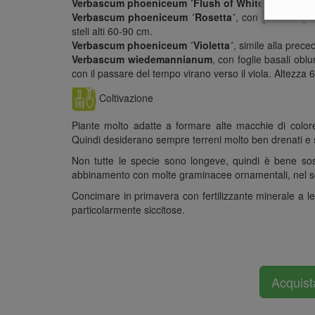
Verbascum phoeniceum ´Flush of White´
, con fiori
Verbascum phoeniceum ´Rosetta´
, con grandi fogl
steli alti 60-90 cm.
Verbascum phoeniceum ´Violetta´
, simile alla prece
Verbascum wiedemannianum
, con foglie basali oblu
con il passare del tempo virano verso il viola. Altezza
Coltivazione
Piante molto adatte a formare alte macchie di colore,
Quindi desiderano sempre terreni molto ben drenati e s
Non tutte le specie sono longeve, quindi è bene sost
abbinamento con molte graminacee ornamentali, nel sce
Concimare in primavera con fertilizzante minerale a le
particolarmente siccitose.
Acquist