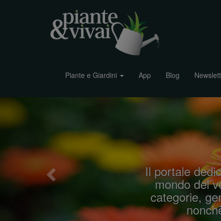
Piante e Giardini
App
Blog
Newslett
P
r
e
v
i
Il portale dedic
o
mondo del ve
u
categorie, gen
s
nonchè