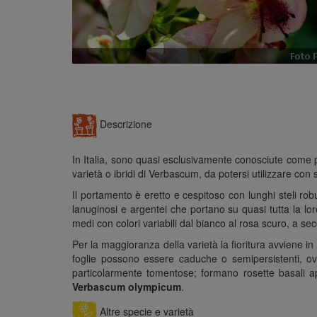
Descrizione
In Italia, sono quasi esclusivamente conosciute come pian
varietà o ibridi di Verbascum, da potersi utilizzare con s
Il portamento è eretto e cespitoso con lunghi steli rob
lanuginosi e argentei che portano su quasi tutta la lor
medi con colori variabili dal bianco al rosa scuro, a se
Per la maggioranza della varietà la fioritura avviene in 
foglie possono essere caduche o semipersistenti, oval
particolarmente tomentose; formano rosette basali appi
Verbascum olympicum
.
Altre specie e varietà