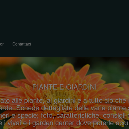
er
Contattaci
PIANTE E GIARDINI
ato alle piante, ai giardini e a tutto ciò che
rde. Schede dettagliate delle varie piante 
eri e specie; foto, caratteristiche, consigli 
 i vivai e i garden center dove poterle acqu