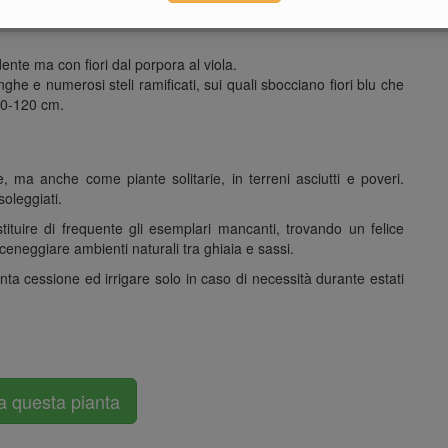
 bianco puro. Altezza 60-75 cm.
ie basali e infiorescenze di color rosa intenso, che sbocciano su
dente ma con fiori dal porpora al viola.
nghe e numerosi steli ramificati, sui quali sbocciano fiori blu che
 60-120 cm.
 ma anche come piante solitarie, in terreni asciutti e poveri.
oleggiati.
ituire di frequente gli esemplari mancanti, trovando un felice
neggiare ambienti naturali tra ghiaia e sassi.
nta cessione ed irrigare solo in caso di necessità durante estati
a questa pianta