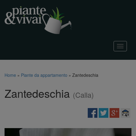
T
o
g
g
l
Home
»
Piante da appartamento
»
Zantedeschia
e
n
Zantedeschia
a
(Calla)
v
i
g
a
t
i
o