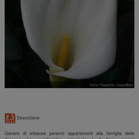
n
Descrizione
Genere di erbacee perenni appartenenti alla famiglia delle