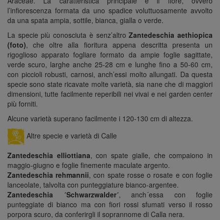
Araceae. La caratteristica principale è il fiore, ovvero
l’infiorescenza formata da uno spadice voluttuosamente avvolto
da una spata ampia, sottile, bianca, gialla o verde.
La specie più conosciuta è senz’altro
Zantedeschia aethiopica
(foto)
, che oltre alla fioritura appena descritta presenta un
rigoglioso apparato fogliare formato da ampie foglie sagittate,
verde scuro, larghe anche 25-28 cm e lunghe fino a 50-60 cm,
con piccioli robusti, carnosi, anch’essi molto allungati. Da questa
specie sono state ricavate molte varietà, sia nane che di maggiori
dimensioni, tutte facilmente reperibili nei vivai e nei garden center
più forniti.
Alcune varietà superano facilmente i 120-130 cm di altezza.
Altre specie e varietà di Calle
Zantedeschia elliottiana
, con spate gialle, che compaiono in
maggio-giugno e foglie finemente maculate argento.
Zantedeschia rehmannii
, con spate rosse o rosate e con foglie
lanceolate, talvolta con punteggiature bianco-argentee.
Zantedeschia ´Schwarzwalder´
, anch´essa con foglie
punteggiate di bianco ma con fiori rossi sfumati verso il rosso
porpora scuro, da conferirgli il soprannome di Calla nera.