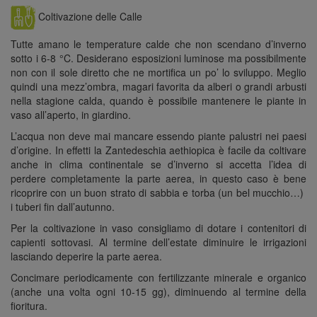
Coltivazione delle Calle
Tutte amano le temperature calde che non scendano d’inverno
sotto i 6-8 °C. Desiderano esposizioni luminose ma possibilmente
non con il sole diretto che ne mortifica un po’ lo sviluppo. Meglio
quindi una mezz’ombra, magari favorita da alberi o grandi arbusti
nella stagione calda, quando è possibile mantenere le piante in
vaso all’aperto, in giardino.
L’acqua non deve mai mancare essendo piante palustri nei paesi
d’origine. In effetti la Zantedeschia aethiopica è facile da coltivare
anche in clima continentale se d’inverno si accetta l’idea di
perdere completamente la parte aerea, in questo caso è bene
ricoprire con un buon strato di sabbia e torba (un bel mucchio…)
i tuberi fin dall’autunno.
Per la coltivazione in vaso consigliamo di dotare i contenitori di
capienti sottovasi. Al termine dell’estate diminuire le irrigazioni
lasciando deperire la parte aerea.
Concimare periodicamente con fertilizzante minerale e organico
(anche una volta ogni 10-15 gg), diminuendo al termine della
fioritura.