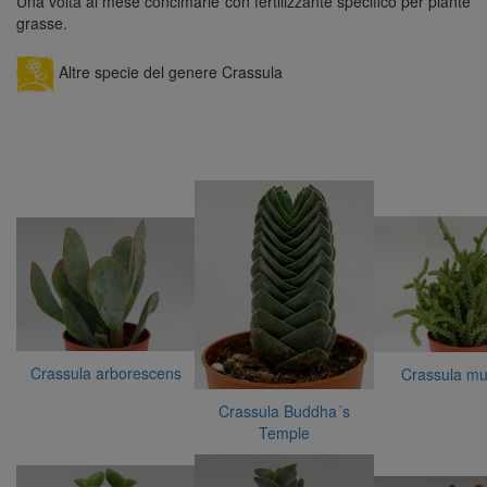
Una volta al mese concimarle con fertilizzante specifico per piante
grasse.
Altre specie del genere Crassula
Crassula arborescens
Crassula m
Crassula Buddha´s
Temple