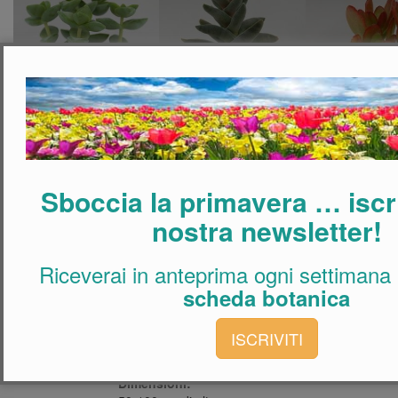
Crassula perfoliata var
Crassula rupestris
falcata
Crassula o
Acquista questa pianta
Acquista questa pianta
Sboccia la primavera … iscriv
nostra newsletter!
Caratteristiche in breve
Riceverai in anteprima ogni settimana
Famiglia:
scheda botanica
Crassulaceae
Fiori:
ISCRIVITI
Bianchi
Dimensioni: