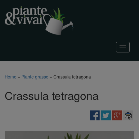
T
o
g
g
l
Home
»
Piante grasse
»
Crassula tetragona
e
n
Crassula tetragona
a
v
i
g
a
t
i
o