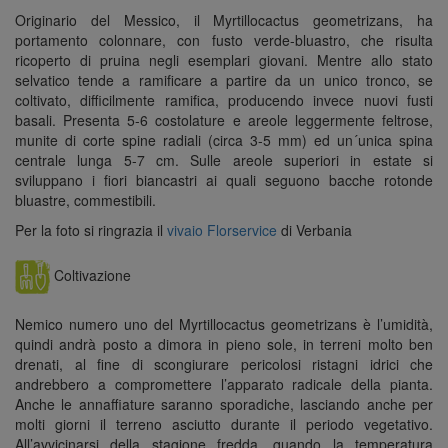
Originario del Messico, il Myrtillocactus geometrizans, ha
portamento colonnare, con fusto verde-bluastro, che risulta
ricoperto di pruina negli esemplari giovani. Mentre allo stato
selvatico tende a ramificare a partire da un unico tronco, se
coltivato, difficilmente ramifica, producendo invece nuovi fusti
basali. Presenta 5-6 costolature e areole leggermente feltrose,
munite di corte spine radiali (circa 3-5 mm) ed un´unica spina
centrale lunga 5-7 cm. Sulle areole superiori in estate si
sviluppano i fiori biancastri ai quali seguono bacche rotonde
bluastre, commestibili.
Per la foto si ringrazia il
vivaio Florservice
di Verbania
Coltivazione
Nemico numero uno del Myrtillocactus geometrizans è l’umidità,
quindi andrà posto a dimora in pieno sole, in terreni molto ben
drenati, al fine di scongiurare pericolosi ristagni idrici che
andrebbero a compromettere l’apparato radicale della pianta.
Anche le annaffiature saranno sporadiche, lasciando anche per
molti giorni il terreno asciutto durante il periodo vegetativo.
All’avvicinarsi della stagione fredda, quando la temperatura