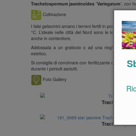
Trachelospermum jasminoides ´Variegatum´
, con f
Coltivazione
I falsi gelsomini amano i terreni fertili in posizioni rip
°C. L’ideale nelle città del Nord sono le terrazze cal
anche in contenitore.
Addossata a un graticcio o ad una ringhiera, può r
estetico.
Sb
Si consiglia di concimare con fertilizzante organico a
durante i periodi asciutti.
Foto Gallery
Ri
Trachelosperm
Trachelosperm