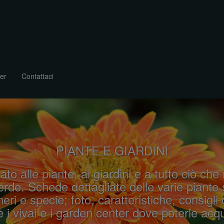
er
Contattaci
PIANTE E GIARDINI
ato alle piante, ai giardini e a tutto ciò che
rde. Schede dettagliate delle varie piante 
eri e specie; foto, caratteristiche, consigli 
 i vivai e i garden center dove poterle acqu