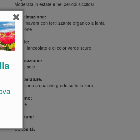
Moderata in estate e nei periodi siccitosi
Concimazione:
In primavera con fertilizzante organico a lenta
cessione
Foglie:
Ovali, lanceolate e di color verde scuro
Esposizione:
lla
Pieno sole
Temperature:
Resistono a qualche grado sotto lo zero
ova
Terreno:
Fertile
Potatura:
Curiosità: