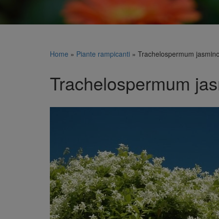
Home
»
Piante rampicanti
»
Trachelospermum jasmino
Trachelospermum ja