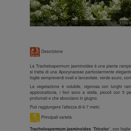
Descrizione
La Trachelospermum jasminoides è una pianta rampica
si tratta di una Apocynaceae particolarmente elegante
foglie sempreverdi ovali e lanceolate, verde scuro, cor
La vegetazione è volubile, vigorosa con lunghi rami
appiccicaticcia, i fiori sono a stella, piccoli con 5 pe
profumati e che sbocciano in giugno.
Può raggiungere l’altezza di 6-7 metri.
Principali varietà
Trachelospermum jasminoides ´Tricolor´
, con foglie