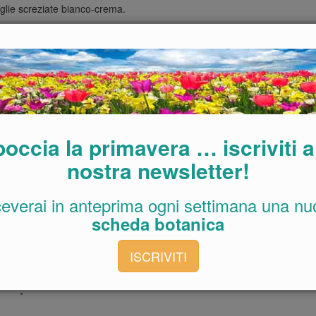
oglie screziate bianco-crema.
arate, a Sud, dove l’inverno sia mite con minime non inferiori a -6-8
de e baciate dal sole, quindi è una specie facilmente coltivabile
icoprire in maniera fitta e omogenea con un notevole effetto
occia la primavera … iscriviti a
 lenta cessione in primavera e irrigare moderatamente in estate e
nostra newsletter!
ceverai in anteprima ogni settimana una nu
scheda botanica
um jasminoides
ISCRIVITI
um jasminoides