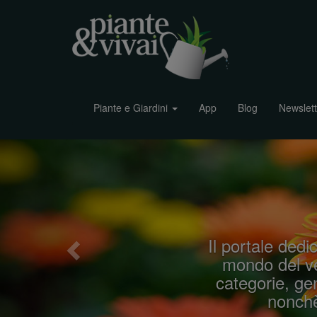
Piante e Giardini
App
Blog
Newslett
P
r
e
v
i
Il portale dedic
o
mondo del ve
u
categorie, gen
s
nonchè