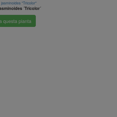
sminoides ´Tricolor´
a questa pianta