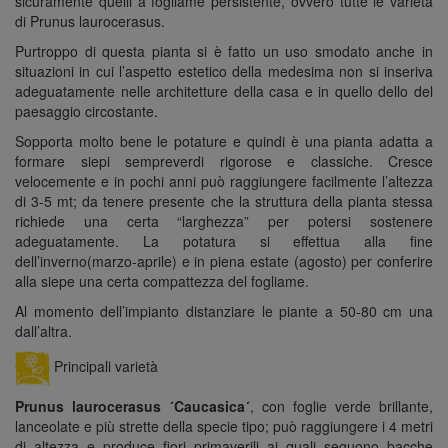
sicuramente quelli a fogliame persistente, ovvero tutte le varietà
di Prunus laurocerasus.
Purtroppo di questa pianta si è fatto un uso smodato anche in
situazioni in cui l’aspetto estetico della medesima non si inseriva
adeguatamente nelle architetture della casa e in quello dello del
paesaggio circostante.
Sopporta molto bene le potature e quindi è una pianta adatta a
formare siepi sempreverdi rigorose e classiche. Cresce
velocemente e in pochi anni può raggiungere facilmente l’altezza
di 3-5 mt; da tenere presente che la struttura della pianta stessa
richiede una certa “larghezza” per potersi sostenere
adeguatamente. La potatura si effettua alla fine
dell’inverno(marzo-aprile) e in piena estate (agosto) per conferire
alla siepe una certa compattezza del fogliame.
Al momento dell’impianto distanziare le piante a 50-80 cm una
dall’altra.
Principali varietà
Prunus laurocerasus ´Caucasica´
, con foglie verde brillante,
lanceolate e più strette della specie tipo; può raggiungere i 4 metri
di altezza e produce fiori primaverili ai quali seguono bacche