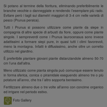
Si potano al termine della fioritura, eliminando preferibilmente le
branche vecchie o danneggiate e rendendo l’esemplare più rado.
Evitare però i tagli sui diametri maggiori di 3-4 cm nelle varietà di
pesco (Prunus persica).
Tutti i Prunus si possono utilizzare come piante da siepe in
compagnia di altre specie di arbusti da fiore, oppure come piante
singole. I sempreverdi come i Prunus laurocerasus sono invece
adattissimi a formare siepi pure, in quasi tutti i climi favorevoli,
meno la montagna. Infatti è diffusissimo, anche oltre un corretto
utilizzo nel giardino.
È preferibile piantare giovani piante distanziandole almeno 50-70
cm l’una dall’altra.
Meno utilizzato come pianta singola può comunque essere tenuto
in forma sferica, conica o piramidale eseguendo almeno tre o più
potature all’anno, che tra l´altro sopporta benissimo.
Fertilizzare almeno due o tre volte all’anno con concime organico
ed irrigare nel periodo estivo.
Foto Gallery