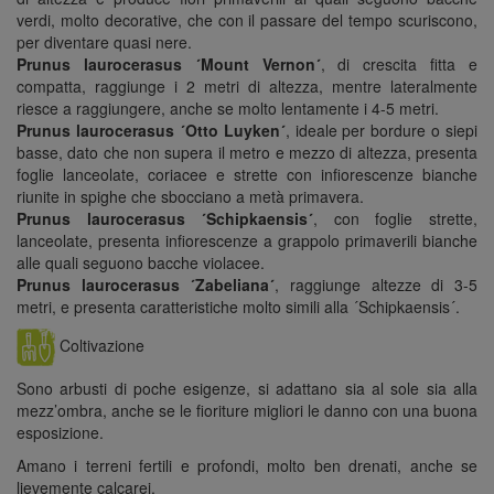
verdi, molto decorative, che con il passare del tempo scuriscono,
per diventare quasi nere.
Prunus laurocerasus ´Mount Vernon´
, di crescita fitta e
compatta, raggiunge i 2 metri di altezza, mentre lateralmente
riesce a raggiungere, anche se molto lentamente i 4-5 metri.
Prunus laurocerasus ´Otto Luyken´
, ideale per bordure o siepi
basse, dato che non supera il metro e mezzo di altezza, presenta
foglie lanceolate, coriacee e strette con infiorescenze bianche
riunite in spighe che sbocciano a metà primavera.
Prunus laurocerasus ´Schipkaensis´
, con foglie strette,
lanceolate, presenta infiorescenze a grappolo primaverili bianche
alle quali seguono bacche violacee.
Prunus laurocerasus ´Zabeliana´
, raggiunge altezze di 3-5
metri, e presenta caratteristiche molto simili alla ´Schipkaensis´.
Coltivazione
Sono arbusti di poche esigenze, si adattano sia al sole sia alla
mezz’ombra, anche se le fioriture migliori le danno con una buona
esposizione.
Amano i terreni fertili e profondi, molto ben drenati, anche se
lievemente calcarei.