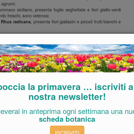
i agrumi.
maco siciliano, presenta foglie seghettate e fiori giallo-verdi
ando freschi, sono velenosi.
e
Rhus radicans
, presenta fiori giallastri e piccoli frutti bianchi e
 pieno sole ma si adatta anche ad un lieve ombreggiamento. In
la crescita di nuova vegetazione tagliando i rami più vecchi. Per
e dell’inverno.
nico, evitando gli eccessi di azoto che rendono la vegetazione
 piante molto adatte a formare ampie macchie con più esemplari,
articolare meglio se contorte o un po’ “tormentate”.
occia la primavera … iscriviti a
nostra newsletter!
ceverai in anteprima ogni settimana una nu
scheda botanica
ISCRIVITI