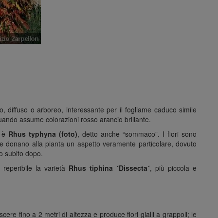
, diffuso o arboreo, interessante per il fogliame caduco simile
quando assume colorazioni rosso arancio brillante.
i è
Rhus typhyna (foto)
, detto anche “sommaco”. I fiori sono
he donano alla pianta un aspetto veramente particolare, dovuto
no subito dopo.
 reperibile la varietà
Rhus tiphina ´Dissecta´
, più piccola e
cere fino a 2 metri di altezza e produce fiori gialli a grappoli; le