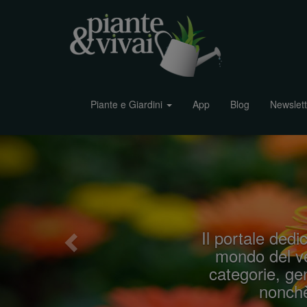
Piante e Giardini
App
Blog
Newslett
P
r
e
v
i
Il portale dedic
o
mondo del ve
u
categorie, gen
s
nonchè