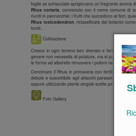
foglie se schiacciate sprigionano un fragrante aroma d
Rhus coriaria
, conosciuto con il nome comune di som
riuniti in pannocchie; i frutti che succedono ai fiori, qu
Rhus toxicodendron
, riclassificata dai botanici com
tondi.
Coltivazione
Cresce in ogni terreno ben drenato e fertile. Ama il
genere non necessita di potature, ma si può stimolare 
le forme ad alberello rimuovere i polloni radicali alla fin
Concimare il Rhus in primavera con fertilizzante orga
debole e suscettibile agli attacchi parassitari. Sono
oppure utilizzando piante singole scelte per la forma p
Sb
Foto Gallery
Ri