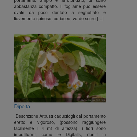
portamento ampio e arrotondato, di solito
abbastanza compatto. Il fogliame può essere
ovale da poco dentato a seghettato e
lievemente spinoso, coriaceo, verde scuro […]
Dipelta
Descrizione Arbusti caducifogli dal portamento
eretto e vigoroso, (possono raggiungere
facilmente i 4 mt di altezza); i fiori sono
imbutiformi, come le Digitalis, riuniti in