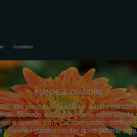
er
Contattaci
PIANTE E GIARDINI
ato alle piante, ai giardini e a tutto ciò che
rde. Schede dettagliate delle varie piante 
eri e specie; foto, caratteristiche, consigli 
 i vivai e i garden center dove poterle acqu