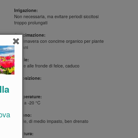
Irrigazione:
Non necessaria, ma evitare periodi siccitosi
troppo prolungati
Concimazione:
In primavera con concime organico per piante
giovani
Foglie:
Simile alle fronde di felce, caduco
Esposizione:
Sole
lla
Temperature:
Fino a -20 °C
ova
Terreno:
Fertile, di medio impasto, ben drenato
Potatura: