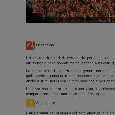
Descrizione
Un arbusto di grandi dimensioni dal portamento eretto
alle fronde di felce soprattutto nel periodo autunnale 
La specie più utilizzata di questo genere nei giardin
giallo-verde e riuniti in lunghe pannocchie coniche c
anche ai frutti sferici rossi e tomentosi che si sviluppa
L’altezza non supera i 5 mt e nei vivai è facilmente
compatta con un fogliame ancora più frastagliato.
Altre specie
Rhus aromatica
, originaria del nord America, può cres