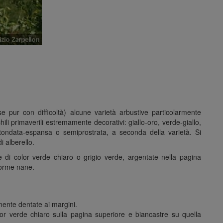
(se pur con difficoltà) alcune varietà arbustive particolarmente
ili primaverili estremamente decorativi: giallo-oro, verde-giallo,
otondata-espansa o semiprostrata, a seconda della varietà. Si
 alberello.
e di color verde chiaro o grigio verde, argentate nella pagina
 forme nane.
mente dentate ai margini.
lor verde chiaro sulla pagina superiore e biancastre su quella