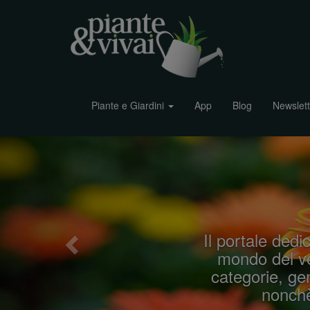
Piante e Giardini
App
Blog
Newslett
P
r
e
v
i
Il portale dedic
o
mondo del ve
u
categorie, gen
s
nonchè