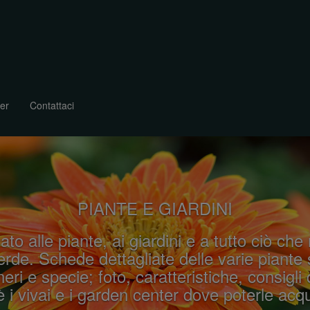
er
Contattaci
PIANTE E GIARDINI
ato alle piante, ai giardini e a tutto ciò che
rde. Schede dettagliate delle varie piante 
eri e specie; foto, caratteristiche, consigli 
 i vivai e i garden center dove poterle acqu