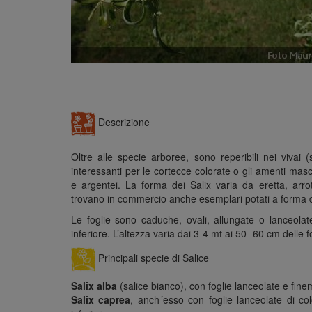
Descrizione
Oltre alle specie arboree, sono reperibili nei vivai 
interessanti per le cortecce colorate o gli amenti masch
e argentei. La forma dei Salix varia da eretta, arr
trovano in commercio anche esemplari potati a forma di
Le foglie sono caduche, ovali, allungate o lanceolat
inferiore. L’altezza varia dai 3-4 mt ai 50- 60 cm delle
Principali specie di Salice
Salix alba
(salice bianco), con foglie lanceolate e fine
Salix caprea
, anch´esso con foglie lanceolate di co