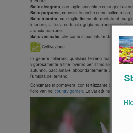
inferiore.
Salix eleagnos
, con foglie lanceolate color grigio-verde
Salix purpurea
, conosciuto anche come salice rosso, i
Salix triandra
, con foglie finemente dentate ai margin
inferiore; la liscia corteccia grigio-marrone, si sfalda
arancio-marrone.
Salix viminalis
, che come si può intuire dal nome, vien
Coltivazione
In genere tollerano qualsiasi terreno ma amano senz’a
vigorosamente a fine inverno per stimolare l’emissione
autunno, pacciamare abbondantemente al piede con 
Sb
l’umidità del terreno.
Concimare in primavera con fertilizzante organico. I sal
fiore vari nel
country garden
. Le varietà nane sono ecc
Ri