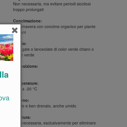
Non necessaria, ma evitare periodi siccitosi
troppo prolungati
Concimazione:
In primavera con concime organico per piante
giovani
Foglie:
Allungate o lanceolate di color verde chiaro o
grigio verde
Esposizione:
lla
Sole
Temperature:
Fino a -20 °C
ova
Terreno:
Fertile e ben drenato, anche umido
Potatura:
Non necessaria, esclusivamente per eliminare