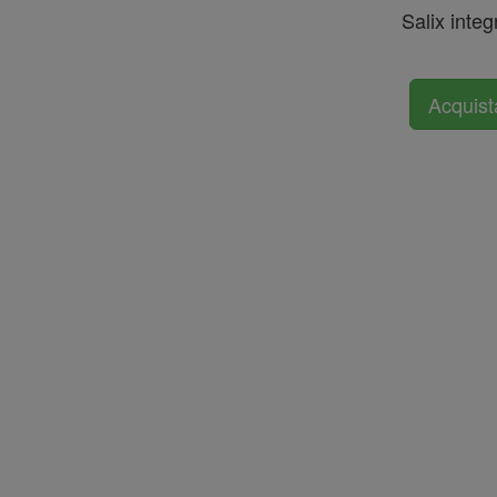
Salix integ
Acquist