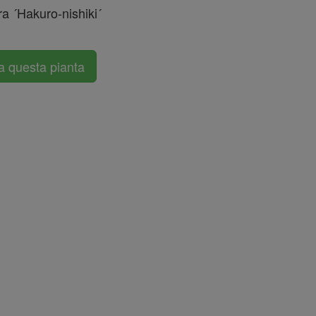
ra ´Hakuro-nishiki´
a questa pianta