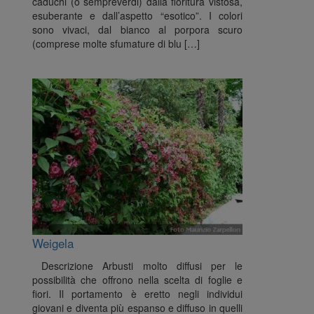
caduchi (o sempreverdi) dalla fioritura vistosa,
esuberante e dall’aspetto “esotico”. I colori
sono vivaci, dal bianco al porpora scuro
(comprese molte sfumature di blu […]
Weigela
Descrizione Arbusti molto diffusi per le
possibilità che offrono nella scelta di foglie e
fiori. Il portamento è eretto negli individui
giovani e diventa più espanso e diffuso in quelli