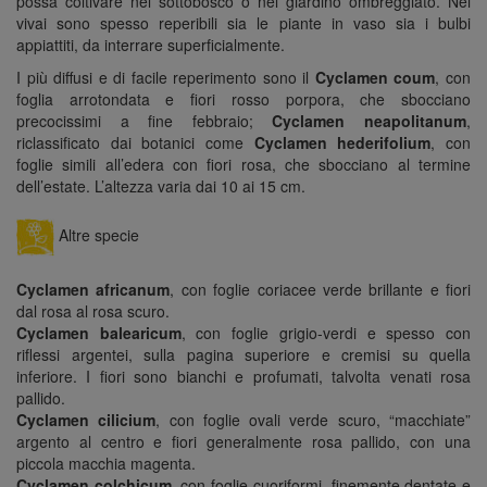
possa coltivare nel sottobosco o nel giardino ombreggiato. Nei
vivai sono spesso reperibili sia le piante in vaso sia i bulbi
appiattiti, da interrare superficialmente.
I più diffusi e di facile reperimento sono il
Cyclamen coum
, con
foglia arrotondata e fiori rosso porpora, che sbocciano
precocissimi a fine febbraio;
Cyclamen neapolitanum
,
riclassificato dai botanici come
Cyclamen hederifolium
, con
foglie simili all’edera con fiori rosa, che sbocciano al termine
dell’estate. L’altezza varia dai 10 ai 15 cm.
Altre specie
Cyclamen africanum
, con foglie coriacee verde brillante e fiori
dal rosa al rosa scuro.
Cyclamen balearicum
, con foglie grigio-verdi e spesso con
riflessi argentei, sulla pagina superiore e cremisi su quella
inferiore. I fiori sono bianchi e profumati, talvolta venati rosa
pallido.
Cyclamen cilicium
, con foglie ovali verde scuro, “macchiate”
argento al centro e fiori generalmente rosa pallido, con una
piccola macchia magenta.
Cyclamen colchicum
, con foglie cuoriformi, finemente dentate e