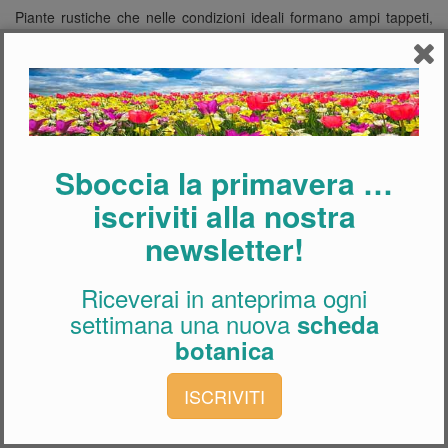
Piante rustiche che nelle condizioni ideali formano ampi tappeti,
desiderano terreni fertili ben drenati e calcarei. Si impiegano per
formare tappeti sotto arbusti e alberi, ma anche in giardini rocciosi
e in vaso. Concimare in autunno e primavera con fertilizzante
organico o minerale a lenta cessione e pacciamare in autunno
con strame fogliare o compost ben maturo. Irrigare in
abbondanza nei periodi di gran caldo o di secco prolungato.
Sboccia la primavera …
iscriviti alla nostra
newsletter!
Riceverai in anteprima ogni
settimana una nuova
scheda
botanica
ISCRIVITI