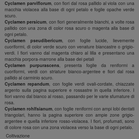
Cyclamen parviflorum
, con fiori dal rosa pallido al viola con una
macchia violacea alla base di ogni petalo e foglie opache verde
scuro.
Cyclamen persicum
, con fiori generalmente bianchi, a volte rosa
pallido con una zona di color rosa scuro o magenta alla base di
ogni petalo.
Cyclamen pseudibericum
, con foglie lucide, lievemente
cuoriformi, di color verde scuro con venature biancastre o grigio-
verdi. I fiori vanno dal magenta chiaro al lilla e presentano una
macchia porpora-marrone alla base dei petali
Cyclamen purpurascens
, presenta foglie da reniformi a
cuoriformi, verdi con striature bianco-argentee e fiori dal rosa
pallido al carminio scuro.
Cyclamen repandum
, con foglie verdi ovali-cordate, chiazzate
argento sulla pagina superiore e rossastre in quella inferiore. I
fiori vanno dal bianco al rosso, passando per le varie sfumature di
rosa.
Cyclamen rohlfsianum
, con foglie reniformi con ampi lobi dentati
triangolari, hanno la pagina superiore con ampie zone grigio-
argentee e quella inferiore rosso-violacea. I fiori, profumati, sono
di colore rosa con una zona violacea verso la base di ogni petalo.
Coltivazione