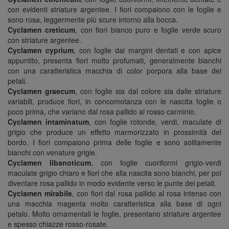
con evidenti striature argentee. I fiori compaiono con le foglie e
sono rosa, leggermente più scure intorno alla bocca.
Cyclamen creticum
, con fiori bianco puro e foglie verde scuro
con striature argentee.
Cyclamen cyprium
, con foglie dai margini dentati e con apice
appuntito, presenta fiori molto profumati, generalmente bianchi
con una caratteristica macchia di color porpora alla base dei
petali.
Cyclamen graecum
, con foglie sia dal colore sia dalle striature
variabili, produce fiori, in concomotanza con le nascita foglie o
poco prima, che variano dal rosa pallido al rosso carminio.
Cyclamen intaminatum
, con foglie rotonde, verdi, maculate di
grigio che produce un effetto marmorizzato in prossimità del
bordo. I fiori compaiono prima delle foglie e sono solitamente
bianchi con venature grigie.
Cyclamen libanoticum
, con foglie cuoriformi grigio-verdi
maculate grigio chiaro e fiori che alla nascita sono bianchi, per poi
diventare rosa pallido in modo evidente verso le punte dei petali.
Cyclamen mirabile
, con fiori dal rosa pallido al rosa intenso con
una macchia magenta molto caratteristica alla base di ogni
petalo. Molto ornamentali le foglie, presentano striature argentee
e spesso chiazze rosso-rosate.