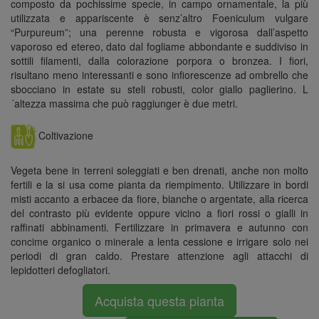
composto da pochissime specie, in campo ornamentale, la più
utilizzata e appariscente è senz’altro Foeniculum vulgare
“Purpureum”; una perenne robusta e vigorosa dall’aspetto
vaporoso ed etereo, dato dal fogliame abbondante e suddiviso in
sottili filamenti, dalla colorazione porpora o bronzea. I fiori,
risultano meno interessanti e sono infiorescenze ad ombrello che
sbocciano in estate su steli robusti, color giallo paglierino. L
´altezza massima che può raggiunger è due metri.
Coltivazione
Vegeta bene in terreni soleggiati e ben drenati, anche non molto
fertili e la si usa come pianta da riempimento. Utilizzare in bordi
misti accanto a erbacee da fiore, bianche o argentate, alla ricerca
del contrasto più evidente oppure vicino a fiori rossi o gialli in
raffinati abbinamenti. Fertilizzare in primavera e autunno con
concime organico o minerale a lenta cessione e irrigare solo nei
periodi di gran caldo. Prestare attenzione agli attacchi di
lepidotteri defogliatori.
Acquista questa pianta