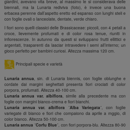
giardini, avevano vita breve, al massimo le si considerava delle
biennali, ma la Lunaria rediviva (foto), è invece una buona
erbacea perenne dall’aspetto eretto ed espanso con lunghi steli e
con foglie ovali o lanceolate, dentate, verde chiaro.
I fiori sono quelli classici delle Brassicaceae: piccoli, con 4 petali a
croce, lievemente profumati e di color rosa tenue, riuniti in
infiorescenze. In autunno da questi si sviluppano frutti ellittici e
argentati, trasparenti da lasciar intravedere i semi all’interno; un
gioco perfetto per bambini curiosi. Altezza massima 120 cm.
Principali specie e varietà
Lunaria annua
, sin. di Lunaria biennis, con foglie oblunghe e
cordate dai margini seghettati presenta fiori crociati di color
porpora, profumati. Altezza 40-100 cm.
Lunaria annua var. albiflora
, simile alla precedente ma con
foglie con margini bianco-crema e fiori bianchi.
Lunaria annua var. albiflora ´Alba Variegata´
, con foglie
variegate di bianco e fiori che compaiono da aprile a mggio, di
color bianco. Altezza 50-100 cm.
Lunaria annua ´Corfu Blue´
, con fiori porpora-blu. Altezza 80-90