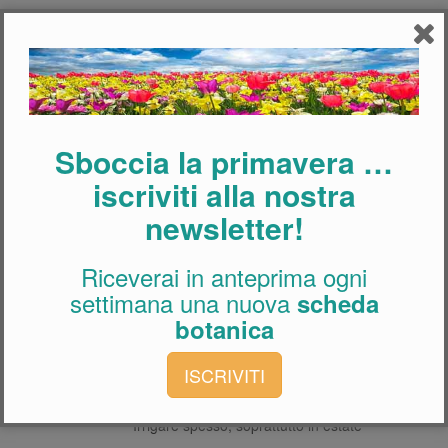
Acquista questa pianta
Acquista questa pianta
Sboccia la primavera …
Caratteristiche in breve
iscriviti alla nostra
Famiglia:
newsletter!
Brassicaceae
Fiori:
Riceverai in anteprima ogni
Piccoli, con 4 petali a croce, lievemente
settimana una nuova
scheda
profumati
botanica
Dimensioni:
Non superano i 100-120 cm
ISCRIVITI
Irrigazione:
Irrigare spesso, soprattutto in estate