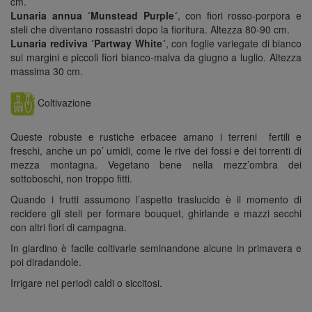
cm.
Lunaria annua ´Munstead Purple´
, con fiori rosso-porpora e
steli che diventano rossastri dopo la fioritura. Altezza 80-90 cm.
Lunaria rediviva ´Partway White´
, con foglie variegate di bianco
sui margini e piccoli fiori bianco-malva da giugno a luglio. Altezza
massima 30 cm.
Coltivazione
Queste robuste e rustiche erbacee amano i terreni fertili e
freschi, anche un po’ umidi, come le rive dei fossi e dei torrenti di
mezza montagna. Vegetano bene nella mezz’ombra dei
sottoboschi, non troppo fitti.
Quando i frutti assumono l’aspetto traslucido è il momento di
recidere gli steli per formare bouquet, ghirlande e mazzi secchi
con altri fiori di campagna.
In giardino è facile coltivarle seminandone alcune in primavera e
poi diradandole.
Irrigare nei periodi caldi o siccitosi.