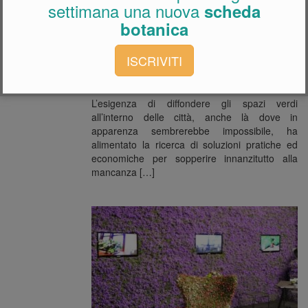
settimana una nuova
scheda
botanica
ISCRIVITI
Giardini pensili
L’esigenza di diffondere gli spazi verdi
all’interno delle città, anche là dove in
apparenza sembrerebbe impossibile, ha
alimentato la ricerca di soluzioni pratiche ed
economiche per sopperire innanzitutto alla
mancanza […]