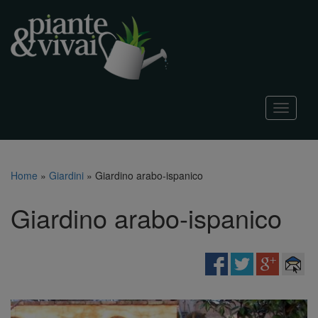
T
o
g
g
l
Home
»
Giardini
»
Giardino arabo-ispanico
e
n
Giardino arabo-ispanico
a
v
i
g
a
t
i
o