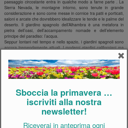
paesaggio circostante entra in qualche modo a farne parte . La
Sierra Nevada, le montagne intorno, sono tenute in grande
considerazione e sono come messe in cornice tra patii e porticati,
saloni e arcate che dovrebbero idealizzare le tende e le palme del
deserto. Il giardino spagnolo dell’Alhambra è una metafora in
pietra dell’oasi, dell’accampamento nomade e dell’elemento
principe del paradiso: l’acqua.
Seppur lontani nel tempo e nello spazio, i giardini spagnoli sono
ancora tremendamente attuali. I moderni giardini californiani ma
anche molte ideazioni europee prendono spunto proprio da loro
con quelle stanze che non finiscono con i muri ma continuano tra i
fiori, quei giardini che si prolungano oltre le ampissime case tutte
vetri.
Schede Correlate
Sboccia la primavera …
iscriviti alla nostra
newsletter!
Riceverai in anteprima ogni