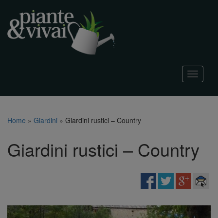
T
o
g
g
l
Home
»
Giardini
»
Giardini rustici – Country
e
n
Giardini rustici – Country
a
v
i
g
a
t
i
o