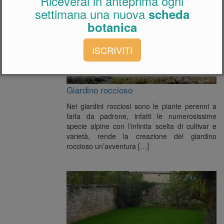
Riceverai in anteprima ogni
settimana una nuova
scheda
botanica
ISCRIVITI
Giardino roccioso
Nei giardini rocciosi sono le piante perenni a
farla da padrone, infatti le numerosissime
specie alpine con l’infinita scelta di cultivar e
varietà, rende la creazione del giardino
roccioso un’avventura […]