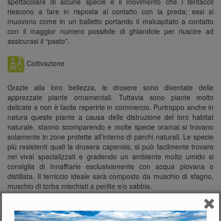
spettacolare di alcune specie e il movimento che i tentacoli
riescono a fare in risposta al contatto con la preda; essi si
muovono come in un balletto portando il malcapitato a contatto
con il maggior numero possibile di ghiandole per riuscire ad
assicurasi il “pasto”.
Coltivazione
Grazie alla loro bellezza, le drosere sono diventate delle
apprezzate piante ornamentali. Tuttavia sono piante molto
delicate e non è facile reperirle in commercio. Purtroppo anche in
natura queste piante a causa delle distruzione del loro habitat
naturale, stanno scomparendo e molte specie oramai si trovano
solamente in zone protette all’interno di parchi naturali. Le specie
più resistenti quali la drosera capensis, si può facilmente trovare
nei vivai specializzati e gradendo un ambiente molto umido si
consiglia di innaffiarle esclusivamente con acqua piovana o
distillata. Il terriccio ideale sarà composto da muschio di sfagno,
muschio di torba mischiati a perlite e/o sabbia.
Acquista questa pianta