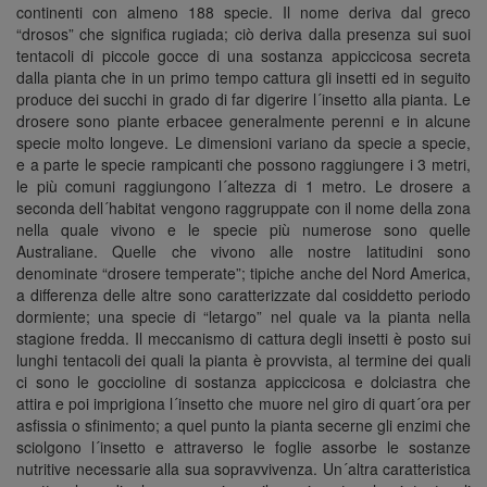
continenti con almeno 188 specie. Il nome deriva dal greco
“drosos” che significa rugiada; ciò deriva dalla presenza sui suoi
tentacoli di piccole gocce di una sostanza appiccicosa secreta
dalla pianta che in un primo tempo cattura gli insetti ed in seguito
produce dei succhi in grado di far digerire l´insetto alla pianta. Le
drosere sono piante erbacee generalmente perenni e in alcune
specie molto longeve. Le dimensioni variano da specie a specie,
e a parte le specie rampicanti che possono raggiungere i 3 metri,
le più comuni raggiungono l´altezza di 1 metro. Le drosere a
seconda dell´habitat vengono raggruppate con il nome della zona
nella quale vivono e le specie più numerose sono quelle
Australiane. Quelle che vivono alle nostre latitudini sono
denominate “drosere temperate”; tipiche anche del Nord America,
a differenza delle altre sono caratterizzate dal cosiddetto periodo
dormiente; una specie di “letargo” nel quale va la pianta nella
stagione fredda. Il meccanismo di cattura degli insetti è posto sui
lunghi tentacoli dei quali la pianta è provvista, al termine dei quali
ci sono le goccioline di sostanza appiccicosa e dolciastra che
attira e poi imprigiona l´insetto che muore nel giro di quart´ora per
asfissia o sfinimento; a quel punto la pianta secerne gli enzimi che
sciolgono l´insetto e attraverso le foglie assorbe le sostanze
nutritive necessarie alla sua sopravvivenza. Un´altra caratteristica