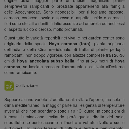
origine della maggior parte di queste magnifiche piante
sempreverdi rampicanti o prostrate appartenenti alla famiglia
delle Apocynaceae. Sono riconoscibili per il fogliame opposto,
carnoso, coriaceo, ovale e spesso di aspetto lucido o ceroso. I
fiori sono stellati e riuniti in infiorescenze ad ombrella ed anch’essi
di aspetto lucido o ceroso, molto profumati.
Quasi tutte le varietà reperibili nei vivai e nei garden center sono
originarie della specie
Hoya carnosa (foto)
; pianta originaria
dell’India o della Cina meridionale. Si tratta di piante perlopiù
rampicanti, non troppo vigorose, con altezze comprese tra i 20-30
cm di
Hoya lanceolata subsp bella
, fino ai 5-6 metri di
Hoya
carnosa
, se lasciata crescere liberamente e coltivata all’esterno
come rampicante.
Coltivazione
Seppure alcune varietà si adattano alla vita all’aperto, ma solo in
clima mediterraneo, la maggior parte ha l’esigenza di temperature
invernali che non scendano sotto i 10 °C, quindi in condizioni di
intensa illuminazione, evitando però quella diretta del sole,
soprattutto se poste accanto a finestre o vetrate rivolte a sud o
sud-ovest. Un buon terreno di coltura è fertile e ben drenato,