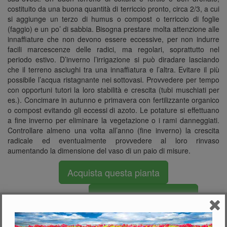
costituito da una buona quantità di terriccio pronto, circa 2/3, a cui
si aggiunge un terzo di humus o compost o terriccio di foglie
(faggio) e un po’ di sabbia. Bisogna prestare molta attenzione alle
innaffiature che non devono essere eccessive, per non indurre
facili marcescenze delle radici, ma regolari, soprattutto nel
periodo estivo. D’inverno l’irrigazione si può diradare lasciando
che il terreno asciughi tra una innaffiatura e l’altra. Evitare il più
possibile l’acqua ristagnante nei sottovasi. Provvedere per tempo
con opportuni tutori la loro stabilità e crescita (tubi muschiati per
es.). Concimare in autunno e primavera con fertilizzante organico
o compost evitando gli eccessi di azoto. Le potature si effettuano
a fine inverno per eliminare la vegetazione o i rami danneggiati.
Controllare almeno una volta all’anno (fine inverno) la crescita
radicale ed eventualmente provvedere al loro rinvaso
aumentando la dimensione del vaso di un paio di misure.
Acquista questa pianta
Acquista questa pianta
Caratteristiche in breve