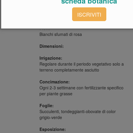
scheda botanica
Famiglia:
ISCRIVITI
Crassulaceae
Fiori:
Bianchi sfumati di rosa
Dimensioni:
Irrigazione:
Regolare durante il periodo vegetativo solo a
terreno completamente asciutto
Concimazione:
Ogni 2-3 settimane con fertilizzante specifico
per piante grasse
Foglie:
Succulenti, tondeggianti-obovate di color
grigio-verde
Esposizione: