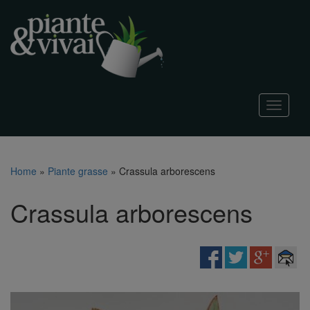
T
o
g
g
l
Home
»
Piante grasse
»
Crassula arborescens
e
n
Crassula arborescens
a
v
i
g
a
t
i
o