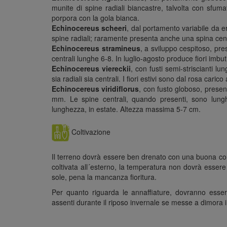
munite di spine radiali biancastre, talvolta con sfuma
porpora con la gola bianca.
Echinocereus scheeri
, dal portamento variabile da er
spine radiali; raramente presenta anche una spina centr
Echinocereus stramineus
, a sviluppo cespitoso, pre
centrali lunghe 6-8. In luglio-agosto produce fiori imbut
Echinocereus viereckii
, con fusti semi-striscianti l
sia radiali sia centrali. I fiori estivi sono dal rosa carico
Echinocereus viridiflorus
, con fusto globoso, presen
mm. Le spine centrali, quando presenti, sono lunghe
lunghezza, in estate. Altezza massima 5-7 cm.
Coltivazione
Il terreno dovrà essere ben drenato con una buona com
coltivata all´esterno, la temperatura non dovrà esser
sole, pena la mancanza fioritura.
Per quanto riguarda le annaffiature, dovranno esser
assenti durante il riposo invernale se messe a dimora i