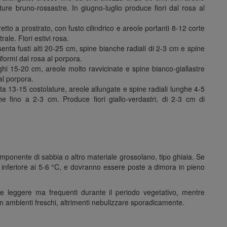
ture bruno-rossastre. In giugno-luglio produce fiori dal rosa al
etto a prostrato, con fusto cilindrico e areole portanti 8-12 corte
ale. Fiori estivi rosa.
senta fusti alti 20-25 cm, spine bianche radiali di 2-3 cm e spine
iformi dal rosa al porpora.
unghi 15-20 cm, areole molto ravvicinate e spine bianco-giallastre
 al porpora.
ta 13-15 costolature, areole allungate e spine radiali lunghe 4-5
 fino a 2-3 cm. Produce fiori giallo-verdastri, di 2-3 cm di
ponente di sabbia o altro materiale grossolano, tipo ghiaia. Se
e inferiore ai 5-6 °C, e dovranno essere poste a dimora in pieno
e leggere ma frequenti durante il periodo vegetativo, mentre
n ambienti freschi, altrimenti nebulizzare sporadicamente.