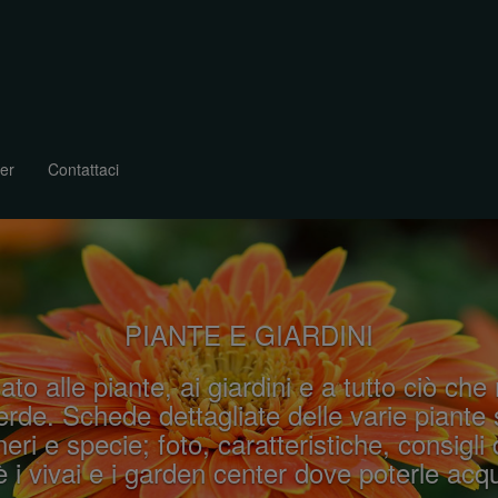
er
Contattaci
PIANTE E GIARDINI
ato alle piante, ai giardini e a tutto ciò che
rde. Schede dettagliate delle varie piante 
eri e specie; foto, caratteristiche, consigli 
 i vivai e i garden center dove poterle acqu