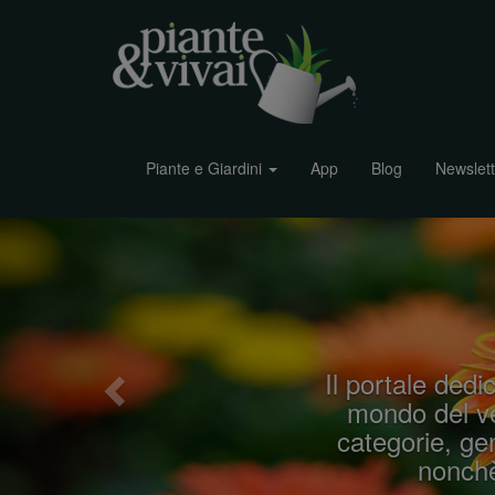
Piante e Giardini
App
Blog
Newslett
P
r
e
v
i
Il portale dedic
o
mondo del ve
u
categorie, gen
s
nonchè