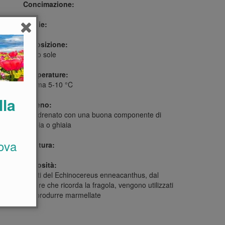
Concimazione:
Foglie:
Esposizione:
Pieno sole
Temperature:
Minima 5-10 °C
lla
Terreno:
Ben drenato con una buona componente di
sabbia o ghiaia
ova
Potatura:
Curiosità:
I frutti del Echinocereus enneacanthus, dal
sapore che ricorda la fragola, vengono utilizzati
per produrre marmellate