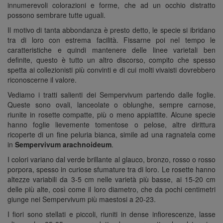
innumerevoli colorazioni e forme, che ad un occhio distratto
possono sembrare tutte uguali.
Il motivo di tanta abbondanza è presto detto, le specie si ibridano
tra di loro con estrema facilità. Fissarne poi nel tempo le
caratteristiche e quindi mantenere delle linee varietali ben
definite, questo è tutto un altro discorso, compito che spesso
spetta ai collezionisti più convinti e di cui molti vivaisti dovrebbero
riconoscerne il valore.
Vediamo i tratti salienti dei Sempervivum partendo dalle foglie.
Queste sono ovali, lanceolate o oblunghe, sempre carnose,
riunite in rosette compatte, più o meno appiattite. Alcune specie
hanno foglie lievemente tomentose o pelose, altre dirittura
ricoperte di un fine peluria bianca, simile ad una ragnatela come
in
Sempervivum arachnoideum
.
I colori variano dal verde brillante al glauco, bronzo, rosso o rosso
porpora, spesso in curiose sfumature tra di loro. Le rosette hanno
altezze variabili da 3-5 cm nelle varietà più basse, ai 15-20 cm
delle più alte, così come il loro diametro, che da pochi centimetri
giunge nei Sempervivum più maestosi a 20-23.
I fiori sono stellati e piccoli, riuniti in dense infiorescenze, lasse