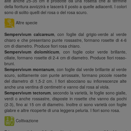
alte anche 25-35 cm e prodotte da una rosetta che al termine
della fioritura avvizzirà e lascerà il posto a quelle adiacenti. I colori
sono di solito quelli del rosa o del rosa scuro.
Altre specie
Sempervivum calcareum
, con foglie dal grigio-verde al verde
chiaro e che presentano punte rossastre, formano rosette di 4-6
cm di diametro. Produce fiori rosa chiaro.
Sempervivum dolomiticum
, con foglie color verde brillante,
ciliate, formano rosette di 2-4 cm di diametro. Produce fiori rosso-
bruni.
Sempervivum montanum
, con foglie dal verde brillante al verde
scuro, solitamente con punte arrossate, formano piccole rosette
del diametro di 1,5-2 cm. I fiori sbocciano su infiorescenze alte
anche una ventina di centimetri e vanno dal rosa al viola.
Sempervivum tectorum
, secondo la varietà, le foglie sono gialle,
verdi o anche rossastre, disposte in rosette che vanno da pochi
(2-3), fino ai 15 cm di diametro. Inoltre ci sono varietà con foglie
glabre e altre ricoperte di una leggera peluria. I fiori sono rosa.
Coltivazione