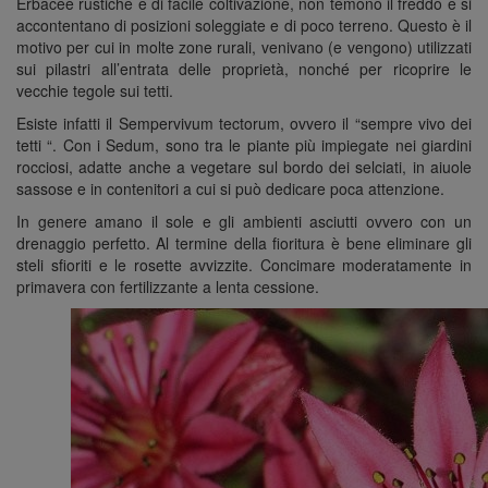
Erbacee rustiche e di facile coltivazione, non temono il freddo e si
accontentano di posizioni soleggiate e di poco terreno. Questo è il
motivo per cui in molte zone rurali, venivano (e vengono) utilizzati
sui pilastri all’entrata delle proprietà, nonché per ricoprire le
vecchie tegole sui tetti.
Esiste infatti il Sempervivum tectorum, ovvero il “sempre vivo dei
tetti “. Con i Sedum, sono tra le piante più impiegate nei giardini
rocciosi, adatte anche a vegetare sul bordo dei selciati, in aiuole
sassose e in contenitori a cui si può dedicare poca attenzione.
In genere amano il sole e gli ambienti asciutti ovvero con un
drenaggio perfetto. Al termine della fioritura è bene eliminare gli
steli sfioriti e le rosette avvizzite. Concimare moderatamente in
primavera con fertilizzante a lenta cessione.