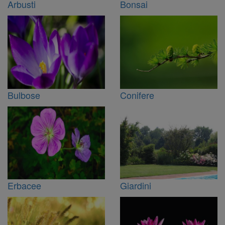
Arbusti
Bonsai
Bulbose
Conifere
Erbacee
Giardini