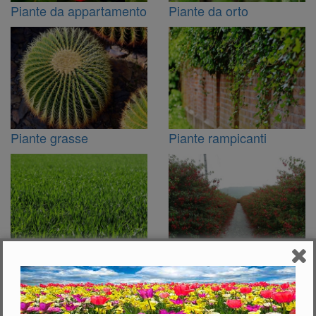
Piante da appartamento
Piante da orto
Piante grasse
Piante rampicanti
Prato
Siepi