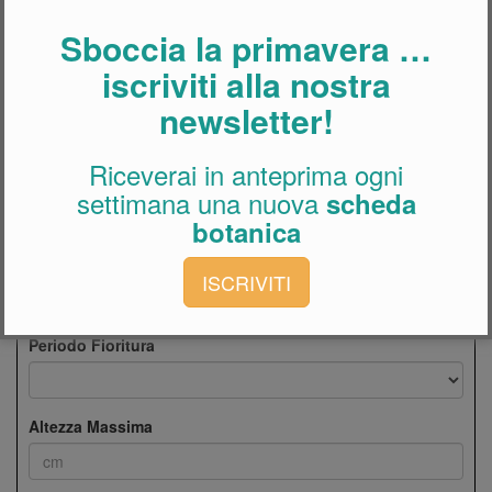
Sboccia la primavera …
Effettua una ricerca per nome pianta
iscriviti alla nostra
newsletter!
Cerca
Riceverai in anteprima ogni
Esposizione
settimana una nuova
scheda
botanica
Colore Fioritura
ISCRIVITI
Periodo Fioritura
Altezza Massima