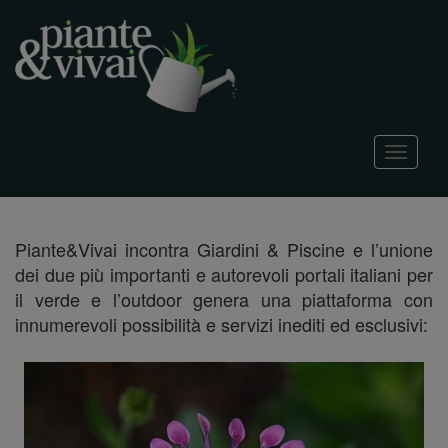
T
o
g
g
l
Piante&Vivai incontra Giardini & Piscine e l’unione
e
dei due più importanti e autorevoli portali italiani per
n
a
il verde e l’outdoor genera una piattaforma con
v
innumerevoli possibilità e servizi inediti ed esclusivi:
i
g
a
t
i
o